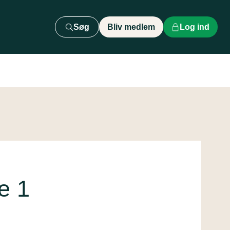
Søg
Bliv medlem
Log ind
e 1