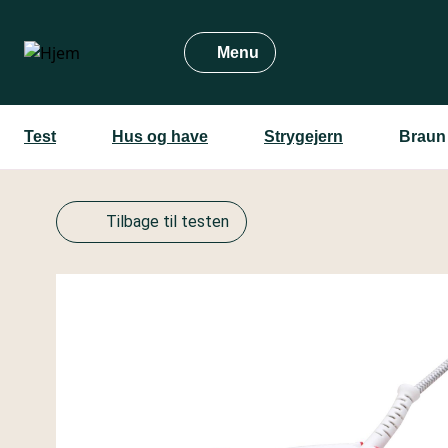
Gå
til
Menu
hovedindhold
Test
Hus og have
Strygejern
Braun
Tilbage til testen