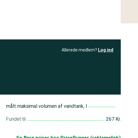
Allerede medlem?
Log ind
resultatet
Bliv medlem
få adgang til
+ andre test
målt maksimal volumen af vandtank, l
Fundet til
267 Kr.
Se flere priser hos PriceRunner (reklamelink)