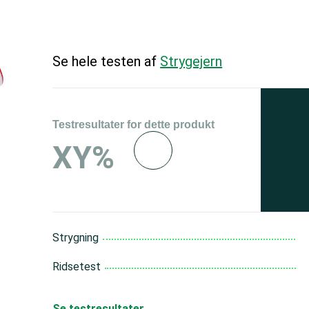
Se hele testen af
Strygejern
Testresultater for dette produkt
Se 
XY%
og 
150
Strygning
Ridsetest
Se testresultater