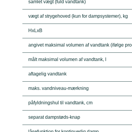
samlet vægt (fuld vandtank)
vægt af strygehoved (kun for dampsystemer), kg
HxLxB
angivet maksimal volumen af vandtank (ifølge prod
målt maksimal volumen af vandtank, l
aftagelig vandtank
maks. vandniveau-mærkning
påfyldningshul til vandtank, cm
separat dampstøds-knap
låsefunktion for kontinuerlig damp