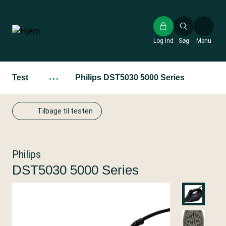
Gå
til
hovedindhold
Log ind
Søg
Menu
Test
···
Philips DST5030 5000 Series
Tilbage til testen
Philips
DST5030 5000 Series