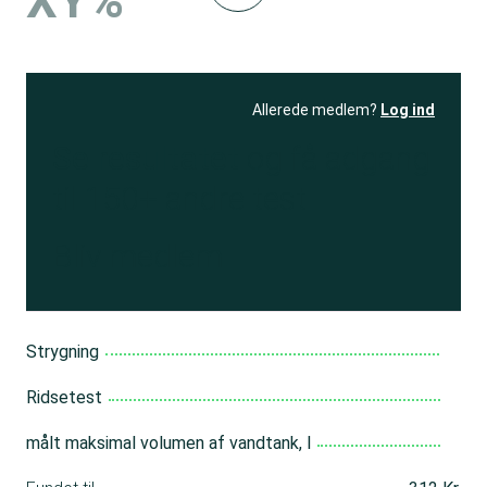
XY%
Allerede medlem?
Log ind
Se resultatet
og få adgang
til 150+ andre test
Bliv medlem
Strygning
Ridsetest
målt maksimal volumen af vandtank, l