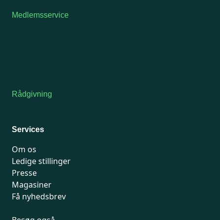
Medlemsservice
Man-tirsdag: kl. 9-12
Onsdag: Lukket
Tors-fredag: kl. 9-12
7741 7741
Kontakt medlemsservice
Rådgivning
For medlemmer: 7741 7777
Man-fredag 9-15
Services
Om os
Ledige stillinger
Presse
Magasiner
Få nyhedsbrev