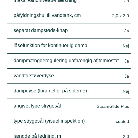
maks. vandniveau-mærkning
Ja
påfyldningshul til vandtank, cm
2,0 x 2,0
separat dampstøds-knap
Ja
låsefunktion for kontinuerlig damp
Nej
dampmængderegulering uafhængig af termostat
Ja
vandforstøverdyse
Ja
dampdyse (foran eller på siderne)
Nej
angivet type strygesål
SteamGlide Plus
type strygesål (visuel inspektion)
coated
længde på ledning, m
2,0