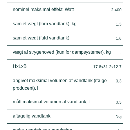
nominel maksimal effekt, Watt
2.400
samlet vægt (tom vandtank), kg
1,3
samlet vægt (fuld vandtank)
1,6
vægt af strygehoved (kun for dampsystemer), kg
-
HxLxB
17.8x31.2x12.7
angivet maksimal volumen af vandtank (ifølge
0,3
producent), l
målt maksimal volumen af vandtank, l
0,3
aftagelig vandtank
Nej