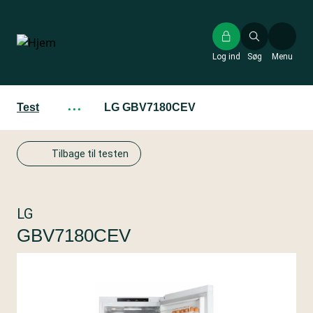
Gå
til
hovedindhold
Log ind
Søg
Menu
Test
···
LG GBV7180CEV
Tilbage til testen
LG
GBV7180CEV