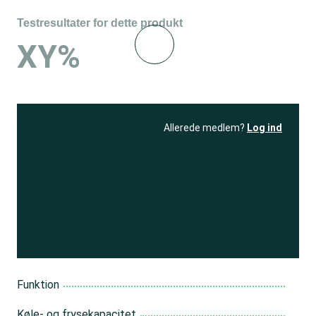
Testresultater for dette produkt
XY%
Allerede medlem?
Log ind
Se resultatet
og få adgang
til 150+ andre test
Bliv medlem
Funktion
Køle- og frysekapacitet