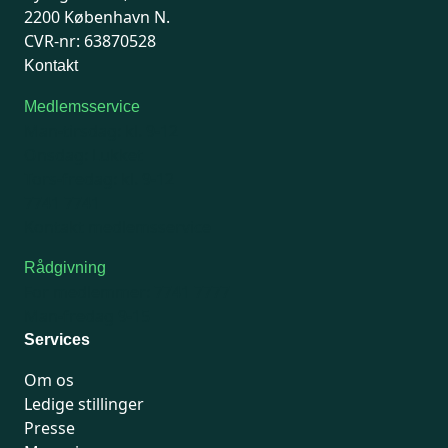
2200 København N.
CVR-nr: 63870528
Kontakt
Medlemsservice
Man-tirsdag: kl. 9-12
Onsdag: Lukket
Tors-fredag: kl. 9-12
7741 7741
Kontakt medlemsservice
Rådgivning
For medlemmer: 7741 7777
Man-fredag 9-15
Services
Om os
Ledige stillinger
Presse