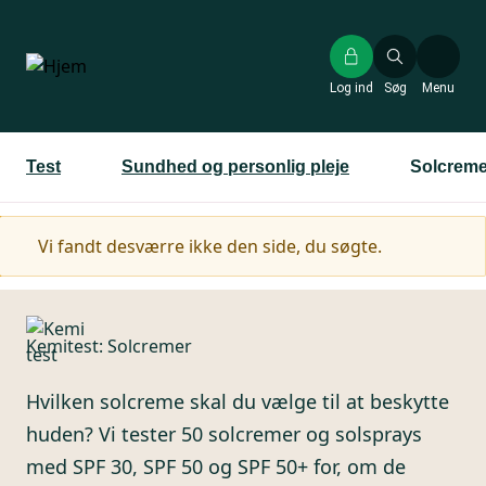
Gå
til
hovedindhold
Log ind
Søg
Menu
Test
Sundhed og personlig pleje
Solcreme
Advarselsmeddelelse
Vi fandt desværre ikke den side, du søgte.
Kemitest: Solcremer
Hvilken solcreme skal du vælge til at beskytte
huden? Vi tester 50 solcremer og solsprays
med SPF 30, SPF 50 og SPF 50+ for, om de