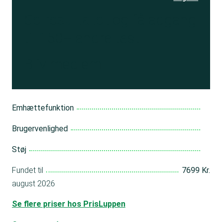
Se resultatet
og få adgang
til 150+ andre test
Bliv medlem
Emhættefunktion
Brugervenlighed
Støj
Fundet til
7699 Kr.
august 2026
Se flere priser hos PrisLuppen