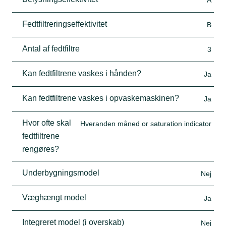
A
Fedtfiltreringseffektivitet
B
Antal af fedtfiltre
3
Kan fedtfiltrene vaskes i hånden?
Ja
Kan fedtfiltrene vaskes i opvaskemaskinen?
Ja
Hvor ofte skal
Hveranden måned or saturation indicator
fedtfiltrene
rengøres?
Underbygningsmodel
Nej
Væghængt model
Ja
Integreret model (i overskab)
Nej