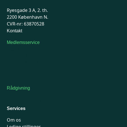
Ryesgade 3 A, 2. th.
2200 København N.
CVR-nr: 63870528
Kontakt
Medlemsservice
Man-tirsdag: kl. 9-12
Onsdag: Lukket
Tors-fredag: kl. 9-12
7741 7741
Kontakt medlemsservice
Rådgivning
For medlemmer: 7741 7777
Man-fredag 9-15
Services
Om os
Ledige stillinger