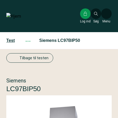
Gå
til
hovedindhold
Log ind
Søg
Menu
Test
···
Siemens LC97BIP50
Tilbage til testen
Siemens
LC97BIP50