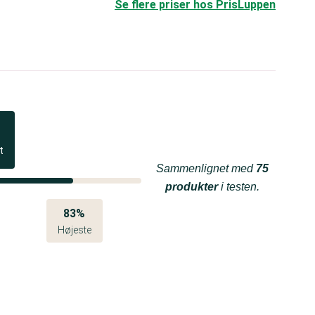
Se flere priser hos PrisLuppen
t
Sammenlignet med
75
produkter
i testen.
83%
Højeste