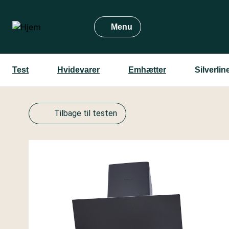
Gå
til
Menu
hovedindhold
Test
Hvidevarer
Emhætter
Silverli
Tilbage til testen