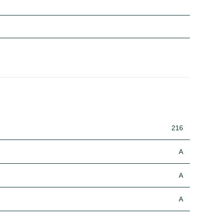
216
A
A
A