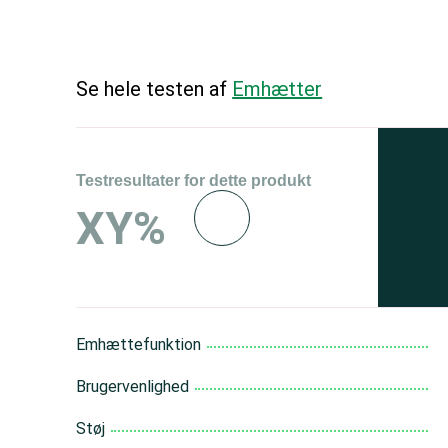
Se hele testen af
Emhætter
Testresultater for dette produkt
Se 
XY%
og 
150
Emhættefunktion
Brugervenlighed
Støj