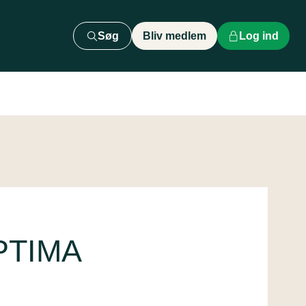
Søg
Bliv medlem
Log ind
PTIMA