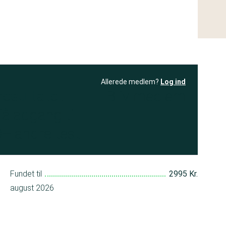
Allerede medlem?
Log ind
resultatet
Bliv medlem
få adgang til
+ andre test
Fundet til
2995 Kr.
august 2026