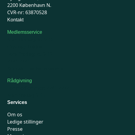
2200 København N.
CVR-nr: 63870528
Kontakt
Medlemsservice
Man-tirsdag: kl. 9-12
Onsdag: Lukket
Tors-fredag: kl. 9-12
7741 7741
Kontakt medlemsservice
Rådgivning
For medlemmer: 7741 7777
Man-fredag 9-15
Services
Om os
Ledige stillinger
Presse