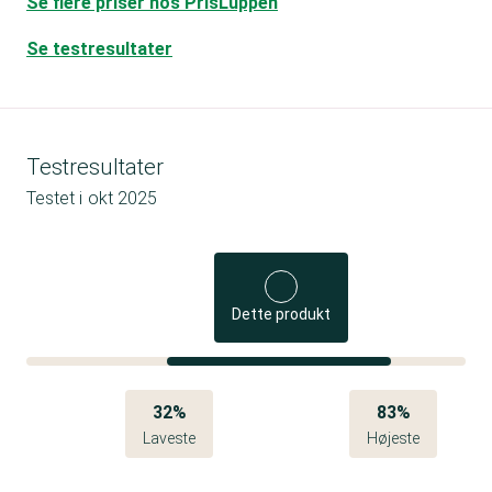
Se flere priser hos PrisLuppen
Se testresultater
Testresultater
Testet i
okt 2025
Dette produkt
32%
83%
Laveste
Højeste