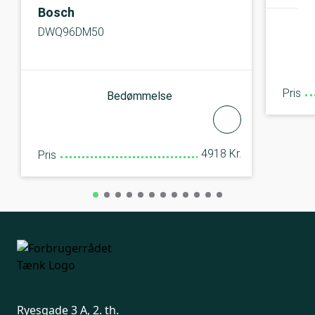
Bosch
DWQ96DM50
Pris
Bedømmelse
4918 Kr.
Pris
Ryesgade 3 A, 2. th.