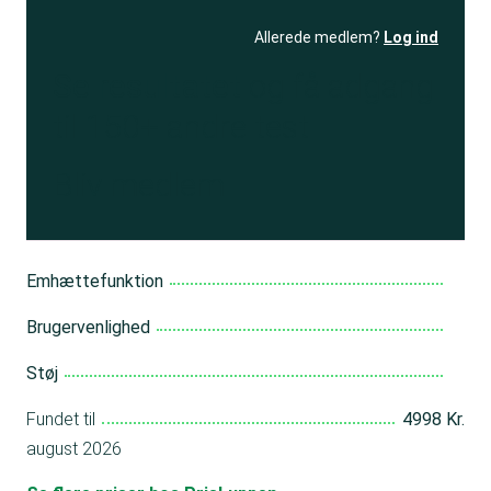
Allerede medlem?
Log ind
Se resultatet
og få adgang
til 150+ andre test
Bliv medlem
Emhættefunktion
Brugervenlighed
Støj
Fundet til
4998 Kr.
august 2026