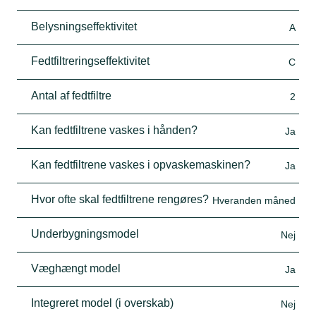
Belysningseffektivitet
A
Fedtfiltreringseffektivitet
C
Antal af fedtfiltre
2
Kan fedtfiltrene vaskes i hånden?
Ja
Kan fedtfiltrene vaskes i opvaskemaskinen?
Ja
Hvor ofte skal fedtfiltrene rengøres?
Hveranden måned
Underbygningsmodel
Nej
Væghængt model
Ja
Integreret model (i overskab)
Nej