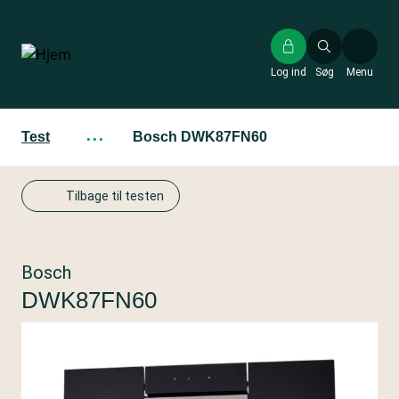
Gå
til
hovedindhold
Log ind
Søg
Menu
Test
···
Bosch DWK87FN60
Tilbage til testen
Bosch
DWK87FN60