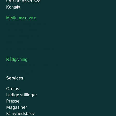
CVR-nr: 63870528
Kontakt
Medlemsservice
Man-tirsdag: kl. 9-12
Onsdag: Lukket
Tors-fredag: kl. 9-12
7741 7741
Kontakt medlemsservice
Rådgivning
For medlemmer: 7741 7777
Man-fredag 9-15
Services
Om os
Ledige stillinger
Presse
Magasiner
Få nyhedsbrev