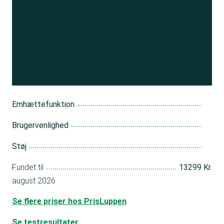
Se resultatet
og få adgang
til 150+ andre test
Bliv medlem
Emhættefunktion
Brugervenlighed
Støj
Fundet til
13299 Kr.
august 2026
Se flere priser hos PrisLuppen
Se testresultater