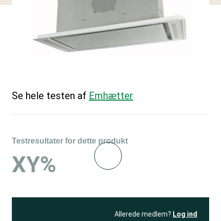
Se hele testen af
Emhætter
Testresultater for dette produkt
XY%
Allerede medlem?
Log ind