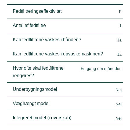
Fedtfiltreringseffektivitet
F
Antal af fedtfiltre
1
Kan fedtfiltrene vaskes i hånden?
Ja
Kan fedtfiltrene vaskes i opvaskemaskinen?
Ja
Hvor ofte skal fedtfiltrene
En gang om måneden
rengøres?
Underbygningsmodel
Nej
Væghængt model
Nej
Integreret model (i overskab)
Nej