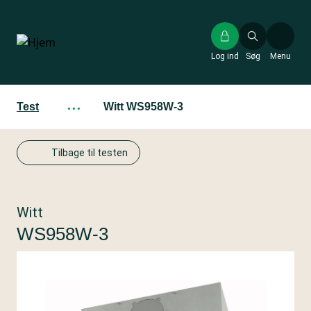
Gå
til
hovedindhold
Log ind
Søg
Menu
Test
···
Witt WS958W-3
Tilbage til testen
Witt
WS958W-3