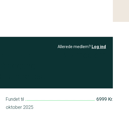
Allerede medlem?
Log ind
resultatet
Bliv medlem
få adgang til
+ andre test
Fundet til
6999 Kr.
oktober 2025