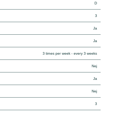
D
3
Ja
Ja
3 times per week - every 3 weeks
Nej
Ja
Nej
3