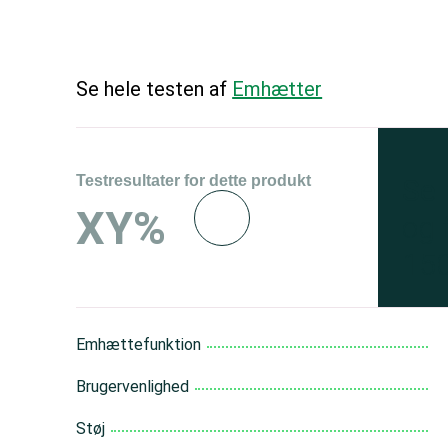
Se hele testen af
Emhætter
Testresultater for dette produkt
Se 
XY%
og 
150
Emhættefunktion
Brugervenlighed
Støj