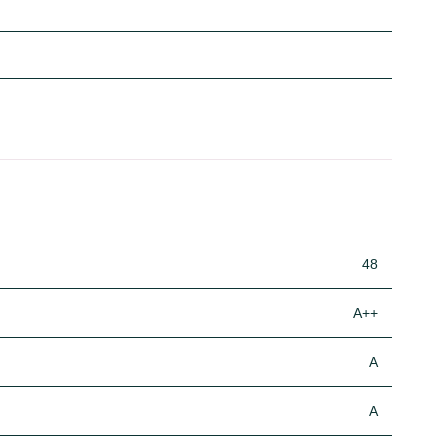
48
A++
A
A