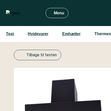
Gå
til
Menu
hovedindhold
Test
Hvidevarer
Emhætter
Thermex 
Tilbage til testen