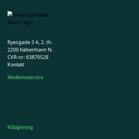
Ryesgade 3 A, 2. th.
2200 København N.
CVR-nr: 63870528
Kontakt
Medlemsservice
Man-tirsdag: kl. 9-12
Onsdag: Lukket
Tors-fredag: kl. 9-12
7741 7741
Kontakt medlemsservice
Rådgivning
For medlemmer: 7741 7777