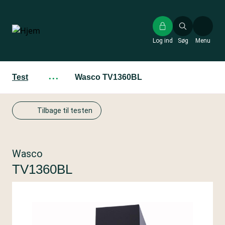
Gå
til
hovedindhold
Log ind
Søg
Menu
Test
···
Wasco TV1360BL
Tilbage til testen
Wasco
TV1360BL