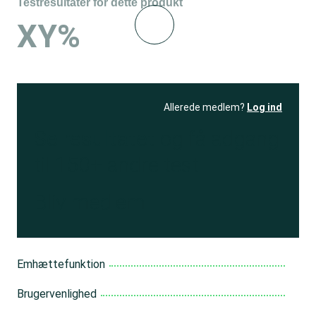
Testresultater for dette produkt
XY%
Allerede medlem?
Log ind
Se resultatet
og få adgang
til 150+ andre test
Bliv medlem
Emhættefunktion
Brugervenlighed