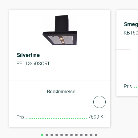
Sme
KBT6
Silverline
PE113-60SORT
Pris
Bedømmelse
7699 Kr.
Pris