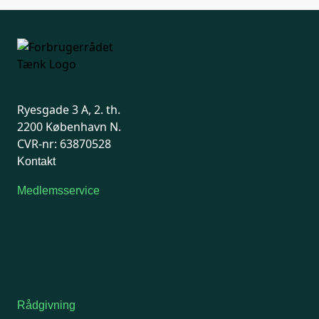
Ryesgade 3 A, 2. th.
2200 København N.
CVR-nr: 63870528
Kontakt
Medlemsservice
Man-tirsdag: kl. 9-12
Onsdag: Lukket
Tors-fredag: kl. 9-12
7741 7741
Kontakt medlemsservice
Rådgivning