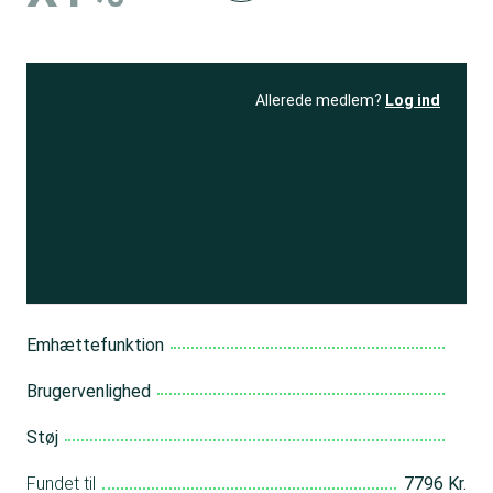
Allerede medlem?
Log ind
Se resultatet
og få adgang
til 150+ andre test
Bliv medlem
Emhættefunktion
Brugervenlighed
Støj
Fundet til
7796 Kr.