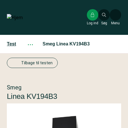
Gå
til
hovedindhold
Log ind
Søg
Menu
Test
···
Smeg Linea KV194B3
Tilbage til testen
Smeg
Linea KV194B3