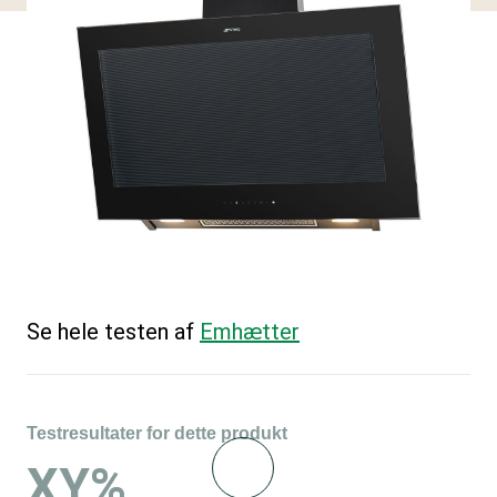
Se hele testen af
Emhætter
Testresultater for dette produkt
XY%