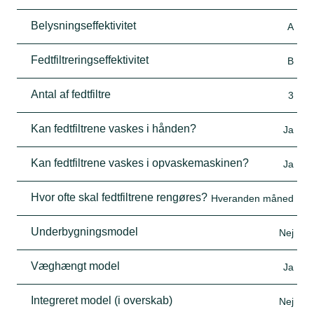
Belysningseffektivitet
A
Fedtfiltreringseffektivitet
B
Antal af fedtfiltre
3
Kan fedtfiltrene vaskes i hånden?
Ja
Kan fedtfiltrene vaskes i opvaskemaskinen?
Ja
Hvor ofte skal fedtfiltrene rengøres?
Hveranden måned
Underbygningsmodel
Nej
Væghængt model
Ja
Integreret model (i overskab)
Nej