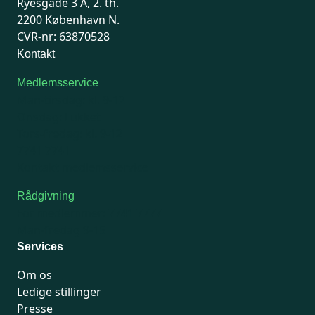
Ryesgade 3 A, 2. th.
2200 København N.
CVR-nr: 63870528
Kontakt
Medlemsservice
Man-tirsdag: kl. 9-12
Onsdag: Lukket
Tors-fredag: kl. 9-12
7741 7741
Kontakt medlemsservice
Rådgivning
For medlemmer: 7741 7777
Man-fredag 9-15
Services
Om os
Ledige stillinger
Presse