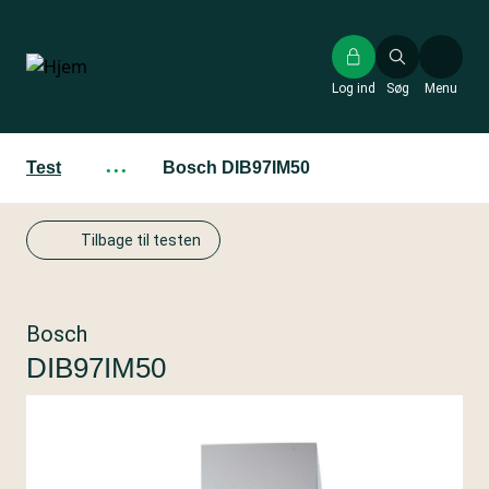
Gå
til
hovedindhold
Log ind
Søg
Menu
Test
···
Bosch DIB97IM50
Tilbage til testen
Bosch
DIB97IM50