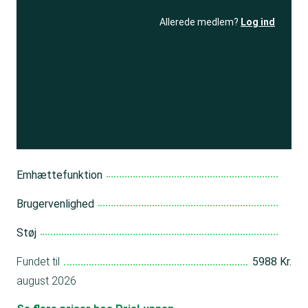
Allerede medlem?
Log ind
Se resultatet
og få adgang
til 150+ andre test
Bliv medlem
Emhættefunktion
Brugervenlighed
Støj
Fundet til
5988 Kr.
august 2026