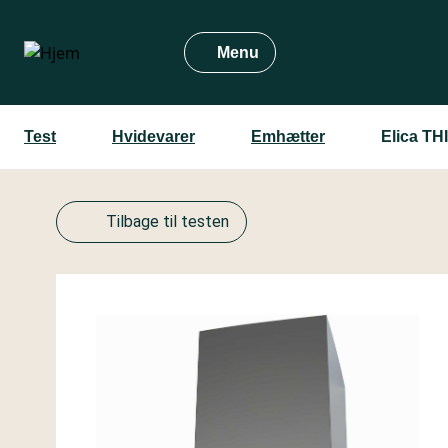
Gå
til
Menu
hovedindhold
Test
Hvidevarer
Emhætter
Elica TH
Tilbage til testen