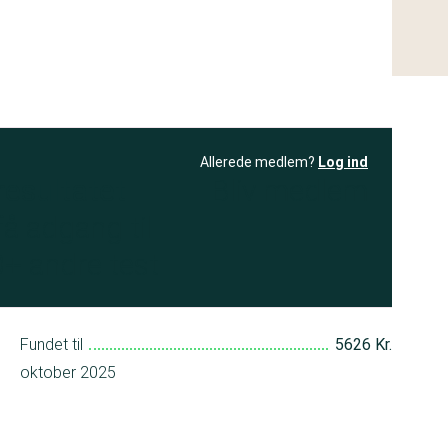
Allerede medlem?
Log ind
resultatet
Bliv medlem
få adgang til
+ andre test
Fundet til
5626 Kr.
oktober 2025