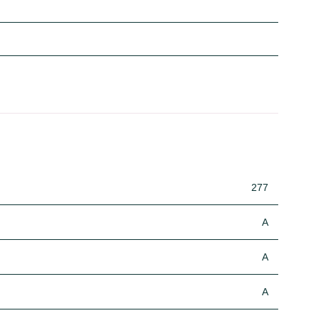
277
A
A
A