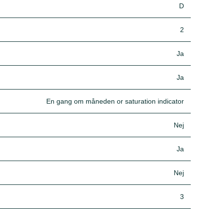
D
2
Ja
Ja
En gang om måneden or saturation indicator
Nej
Ja
Nej
3