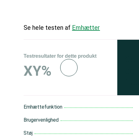
Se hele testen af
Emhætter
Testresultater for dette produkt
Se 
XY%
og 
150
Emhættefunktion
Brugervenlighed
Støj