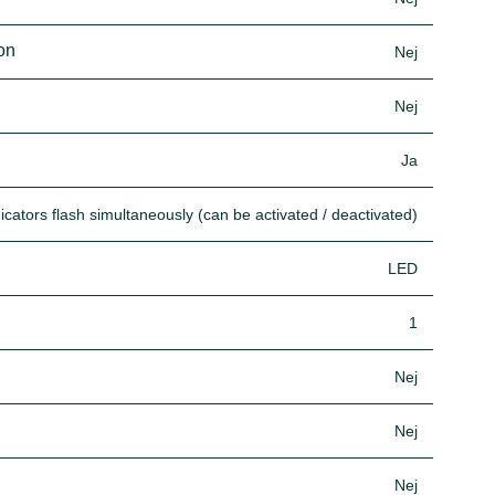
ion
Nej
Nej
Ja
icators flash simultaneously (can be activated / deactivated)
LED
1
Nej
Nej
Nej