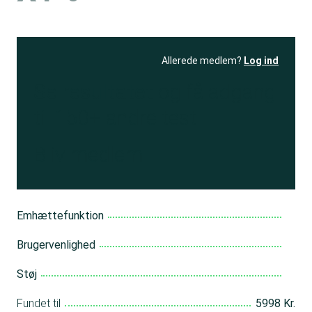
Allerede medlem?
Log ind
Se resultatet
og få adgang
til 150+ andre test
Bliv medlem
Emhættefunktion
Brugervenlighed
Støj
Fundet til
5998 Kr.