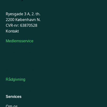
Ryesgade 3 A, 2. th.
2200 København N.
CVR-nr: 63870528
Kontakt
Medlemsservice
Man-tirsdag: kl. 9-12
Onsdag: Lukket
Tors-fredag: kl. 9-12
7741 7741
Kontakt medlemsservice
Rådgivning
For medlemmer: 7741 7777
Man-fredag 9-15
Services
Om os