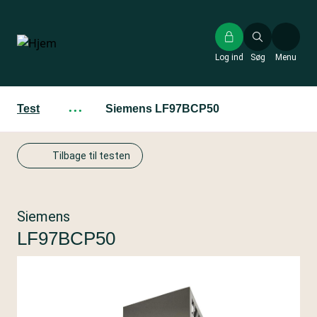
Gå
til
hovedindhold
Log ind
Søg
Menu
Test
···
Siemens LF97BCP50
Tilbage til testen
Siemens
LF97BCP50