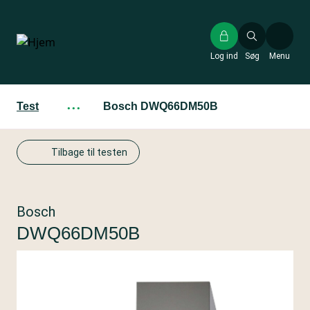
Gå
til
hovedindhold
Log ind
Søg
Menu
Test
···
Bosch DWQ66DM50B
Tilbage til testen
Bosch
DWQ66DM50B