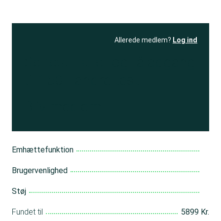
Allerede medlem?
Log ind
Se resultatet
og få adgang
til 150+ andre test
Bliv medlem
Emhættefunktion
Brugervenlighed
Støj
Fundet til
5899 Kr.