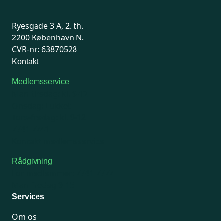
Ryesgade 3 A, 2. th.
2200 København N.
CVR-nr: 63870528
Kontakt
Medlemsservice
Man-tirsdag: kl. 9-12
Onsdag: Lukket
Tors-fredag: kl. 9-12
7741 7741
Kontakt medlemsservice
Rådgivning
For medlemmer: 7741 7777
Man-fredag 9-15
Services
Om os