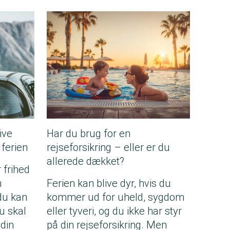
ive
Har du brug for en
 ferien
rejseforsikring – eller er du
allerede dækket?
r frihed
n
Ferien kan blive dyr, hvis du
du kan
kommer ud for uheld, sygdom
u skal
eller tyveri, og du ikke har styr
 din
på din rejseforsikring. Men