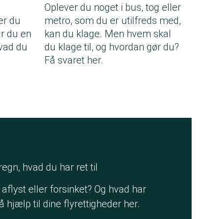
Oplever du noget i bus, tog eller
ter du
metro, som du er utilfreds med,
ar du en
kan du klage. Men hvem skal
hvad du
du klage til, og hvordan gør du?
Få svaret her.
egn, hvad du har ret til
 aflyst eller forsinket? Og hvad har
å hjælp til dine flyrettigheder her.
e her