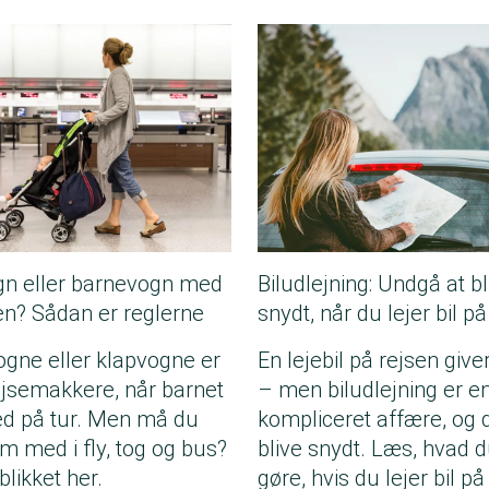
gn eller barnevogn med
Biludlejning: Undgå at bl
en? Sådan er reglerne
snydt, når du lejer bil på
gne eller klapvogne er
En lejebil på rejsen give
ejsemakkere, når barnet
– men biludlejning er e
ed på tur. Men må du
kompliceret affære, og 
m med i fly, tog og bus?
blive snydt. Læs, hvad d
blikket her.
gøre, hvis du lejer bil på