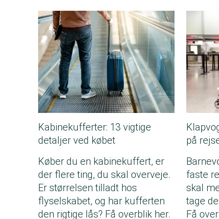
Kabinekufferter: 13 vigtige
Klapvo
detaljer ved købet
på rejs
Køber du en kabinekuffert, er
Barnevo
der flere ting, du skal overveje.
faste r
Er størrelsen tilladt hos
skal m
flyselskabet, og har kufferten
tage de
den rigtige lås? Få overblik her.
Få over