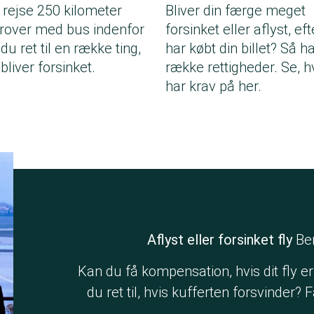
 rejse 250 kilometer
Bliver din færge meget
erover med bus indenfor
forsinket eller aflyst, ef
du ret til en række ting,
har købt din billet? Så h
bliver forsinket.
række rettigheder. Se, 
har krav på her.
Aflyst eller forsinket fly
Ber
Kan du få kompensation, hvis dit fly er
du ret til, hvis kufferten forsvinder? F
Læs mer