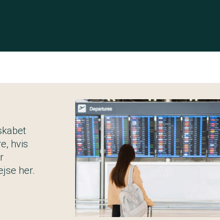
lskabet
e, hvis
r
ejse her.