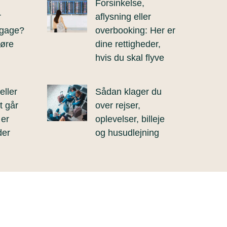
Forsinkelse,
r
aflysning eller
agage?
overbooking: Her er
gøre
dine rettigheder,
hvis du skal flyve
eller
Sådan klager du
t går
over rejser,
 er
oplevelser, billeje
der
og husudlejning