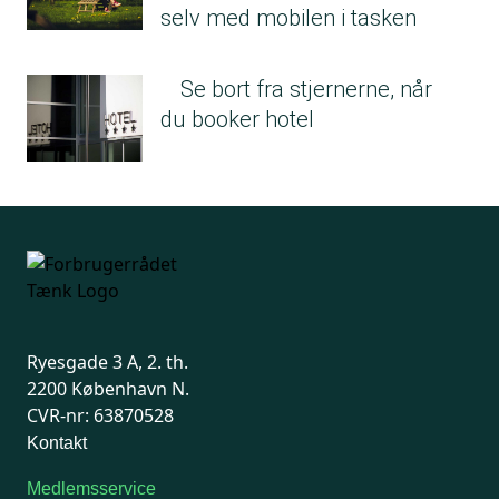
selv med mobilen i tasken
Se bort fra stjernerne, når
du booker hotel
Ryesgade 3 A, 2. th.
2200 København N.
CVR-nr: 63870528
Kontakt
Medlemsservice