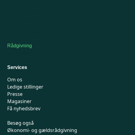
Man-tirsdag: kl. 9-12
Onsdag: Lukket
Tors-fredag: kl. 9-12
7741 7741
Kontakt medlemsservice
Rådgivning
For medlemmer: 7741 7777
Man-fredag 9-15
Services
Om os
Ledige stillinger
Presse
Magasiner
Få nyhedsbrev
Besøg også
Økonomi- og gældsrådgivning