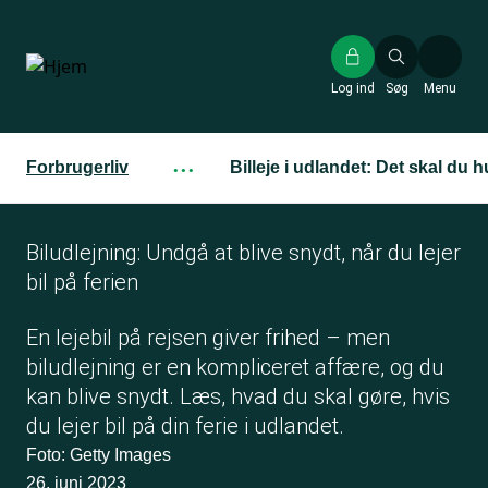
Gå
til
hovedindhold
Log ind
Søg
Menu
Forbrugerliv
···
Billeje i udlandet: Det skal du h
Biludlejning: Undgå at blive snydt, når du lejer
bil på ferien
En lejebil på rejsen giver frihed – men
biludlejning er en kompliceret affære, og du
kan blive snydt. Læs, hvad du skal gøre, hvis
du lejer bil på din ferie i udlandet.
Foto: Getty Images
26. juni 2023