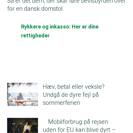
Så er det dem, der skal føre bevisbyrden over
for en dansk domstol.
Rykkere og inkasso: Her er dine
rettigheder
Hæv, betal eller veksle?
Undgå de dyre fejl på
sommerferien
Mobilforbrug på rejsen
uden for EU kan blive dyrt –