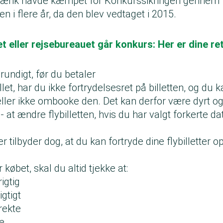
Tænk havde kæmpet for Konkurssikringen gennem
n i flere år, da den blev vedtaget i 2015.
t eller rejsebureauet går konkurs: Her er dine re
grundigt, før du betaler
llet, har du ikke fortrydelsesret på billetten, og du
ler ikke ombooke den. Det kan derfor være dyrt og 
 at ændre flybilletten, hvis du har valgt forkerte da
 tilbyder dog, at du kan fortryde dine flybilletter op 
købet, skal du altid tjekke at:
igtig
igtigt
rekte
te