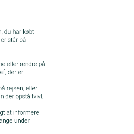
m, du har købt
der står på
rne eller ændre på
f, der er
å rejsen, eller
n der opstå tvivl,
igt at informere
 gange under