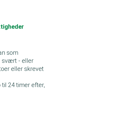
ttigheder
 kan som
svært - eller
toer eller skrevet
til 24 timer efter,