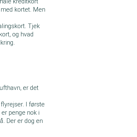
nale kreditkort
e med kortet. Men
lingskort. Tjek
tkort, og hvad
kring.
ufthavn, er det
yrejser. I første
 er penge nok i
å. Der er dog en