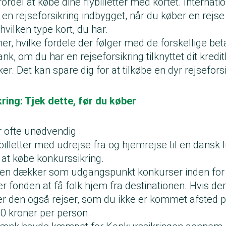
ordel at købe dine flybilletter med kortet. Internatio
 en rejseforsikring indbygget, når du køber en rejs
hvilken type kort, du har.
, hvilke fordele der følger med de forskellige beta
nk, om du har en rejseforsikring tilknyttet dit kredi
er. Det kan spare dig for at tilkøbe en dyr rejseforsi
ring: Tjek dette, før du køber
r ofte unødvendig
billetter med udrejse fra og hjemrejse til en dansk l
 at købe konkurssikring.
en dækker som udgangspunkt konkurser inden for fl
r fonden at få folk hjem fra destinationen. Hvis der
r den også rejser, som du ikke er kommet afsted p
00 kroner per person.