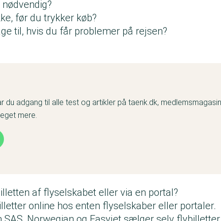
g nødvendig?
ke, før du trykker køb?
e til, hvis du får problemer på rejsen?
du adgang til alle test og artikler på taenk.dk, medlemsmagasinet
meget mere.
lletten af flyselskabet eller via en portal?
lletter online hos enten flyselskaber eller portaler.
SAS, Norwegian og Easyjet sælger selv flybilletter