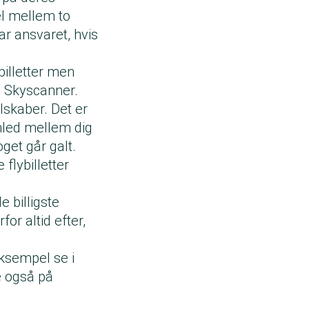
el mellem to
ar ansvaret, hvis
billetter men
 Skyscanner.
elskaber. Det er
emled mellem dig
get går galt.
flybilletter
e billigste
for altid efter,
eksempel se i
e også på