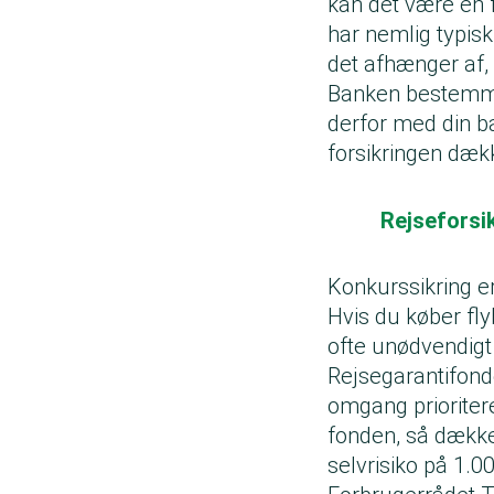
kan det være en f
har nemlig typisk
det afhænger af, 
Banken bestemmer
derfor med din ba
forsikringen dækk
Rejseforsik
Konkurssikring e
Hvis du køber fly
ofte unødvendigt
Rejsegarantifond
omgang prioritere
fonden, så dække
selvrisiko på 1.0