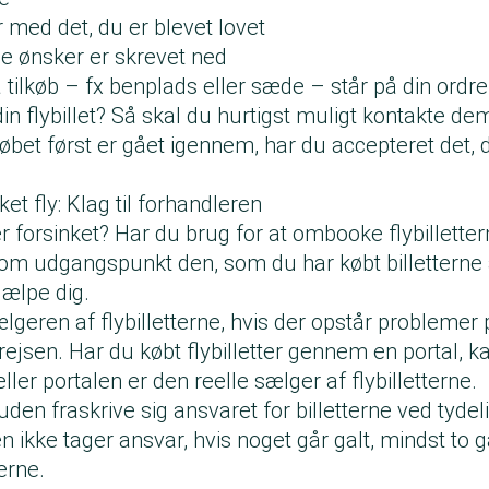
 med det, du er blevet lovet
ge ønsker er skrevet ned
 tilkøb – fx benplads eller sæde – står på din ordre
din flybillet? Så skal du hurtigst muligt kontakte de
 købet først er gået igennem, har du accepteret det, 
nket fly: Klag til forhandleren
ller forsinket? Har du brug for at ombooke flybillette
om udgangspunkt den, som du har købt billetterne a
hjælpe dig.
lgeren af flybilletterne, hvis der opstår problemer p
rejsen. Har du købt flybilletter gennem en portal, ka
ller portalen er den reelle sælger af flybilletterne.
den fraskrive sig ansvaret for billetterne ved tydel
en ikke tager ansvar, hvis noget går galt, mindst to
terne.