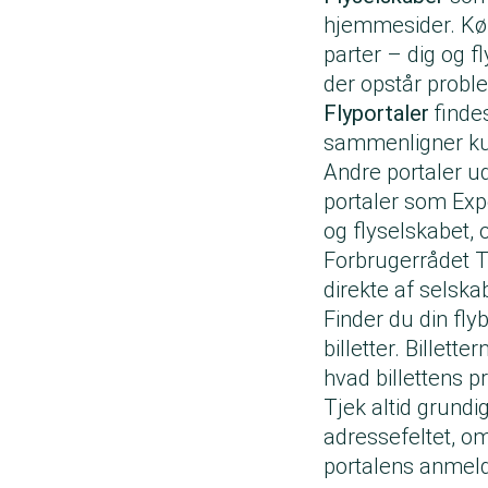
hjemmesider. Købe
parter – dig og f
der opstår probl
Flyportaler
findes
sammenligner ku
Andre portaler ud
portaler som Expe
og flyselskabet, 
Forbrugerrådet T
direkte af selska
Finder du din flyb
billetter. Billett
hvad billettens p
Tjek altid grundi
adressefeltet, o
portalens anmelde