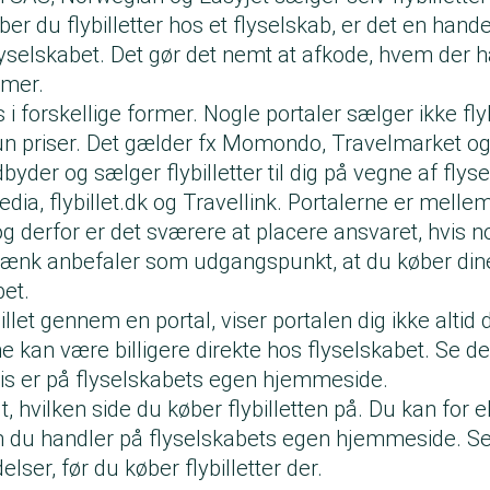
r du flybilletter hos et flyselskab, er det en hand
lyselskabet. Det gør det nemt at afkode, hvem der h
emer.
 i forskellige former. Nogle portaler sælger ikke fly
n priser. Det gælder fx Momondo, Travelmarket og
byder og sælger flybilletter til dig på vegne af flys
dia, flybillet.dk og Travellink. Portalerne er mell
og derfor er det sværere at placere ansvaret, hvis no
ænk anbefaler som udgangspunkt, at du køber dine 
bet.
illet gennem en portal, viser portalen dig ikke altid d
erne kan være billigere direkte hos flyselskabet. Se der
ris er på flyselskabets egen hjemmeside.
gt, hvilken side du køber flybilletten på. Du kan for 
m du handler på flyselskabets egen hjemmeside. S
lser, før du køber flybilletter der.