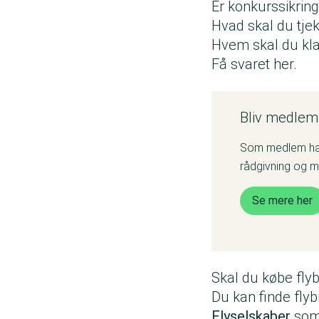
Er konkurssikrin
Hvad skal du tjek
Hvem skal du klag
Få svaret her.
Bliv medlem
Som medlem har 
rådgivning og 
Se mere her
Skal du købe flybi
Du kan finde flybi
Flyselskaber
som 