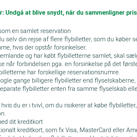
r: Undgå at blive snydt, når du sammenligner pri
er som en samlet reservation
elv din rejse af flere flybilletter, som du køber 
e, hvis der opstår forsinkelser.
emlande og har købt flybilletterne samlet, skal sæ
kke når forbindelsen pga. en forsinkelse på det første
is billetterne har forskellige reservationsnumre.
ogle gange billigere flybilletter end flyselskaberne,
rate flybilletter enten fra samme flyselskab eller
hvis du er i tvivl, om du risikerer at købe flybillette
on.
ed dit kreditkort
tionalt kreditkort, som fx Visa, MasterCard eller Am