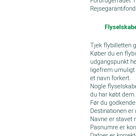
Forbrugerrådet 
Rejsegarantifonde
Flyselskabe
Tjek flybilletten 
Køber du en flybi
udgangspunkt hel
ligefrem umuligt -
et navn forkert.
Nogle flyselskaber
du har købt dem.
Før du godkender 
Destinationen er r
Navne er stavet r
Pasnumre er kor
Datoer er korrek