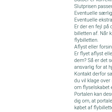
Slutprisen passer
Eventuelle særli
Eventuelle ekstra
Er der en fejl på 
billetten af. Når
flybilletten.
Aflyst eller forsi
Er flyet aflyst e
dem? Så er det s
ansvarlig for at 
Kontakt derfor sæ
du vil klage over 
om flyselskabet e
Portalen kan desu
dig om, at portal
købet af flybillet