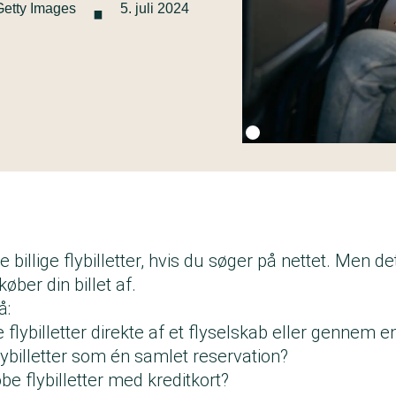
·
Getty Images
5. juli 2024
Fotokredit:
Getty Images
billige flybilletter, hvis du søger på nettet. Men det
ber din billet af.
å:
 flybilletter direkte af et flyselskab eller gennem e
flybilletter som én samlet reservation?
be flybilletter med kreditkort?