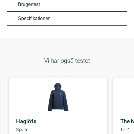
Brugertest
Specifikationer
Vi har også testet
Haglöfs
The 
Spate
Tente 