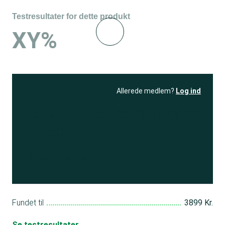
Testresultater for dette produkt
XY%
Allerede medlem?
Log ind
Se resultatet
og få adgang
til 150+ andre test
Bliv medlem
Fundet til
3899 Kr.
Se testresultater