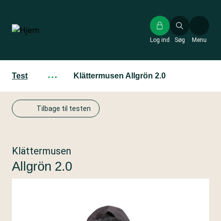
Gå
til
hovedindhold
Log ind
Søg
Menu
Test
···
Klättermusen Allgrön 2.0
Tilbage til testen
Klättermusen
Allgrön 2.0