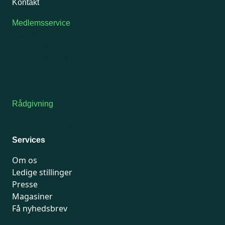
Kontakt
Medlemsservice
Man-tirsdag: kl. 9-12
Onsdag: Lukket
Tors-fredag: kl. 9-12
7741 7741
Kontakt medlemsservice
Rådgivning
For medlemmer: 7741 7777
Man-fredag 9-15
Services
Om os
Ledige stillinger
Presse
Magasiner
Få nyhedsbrev