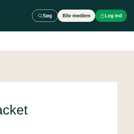
Søg
Bliv medlem
Log ind
acket