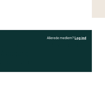
Allerede medlem?
Log ind
resultatet
Bliv medlem
få adgang til
+ andre test
.