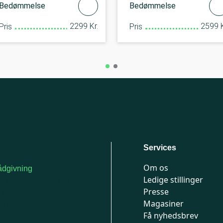
Bedømmelse
Bedømmelse
2299 Kr.
2599 K
Pris
Pris
Services
Om os
dgivning
Ledige stillinger
or medlemmer: 7741
Presse
777
Magasiner
n-fredag 9-15
Få nyhedsbrev