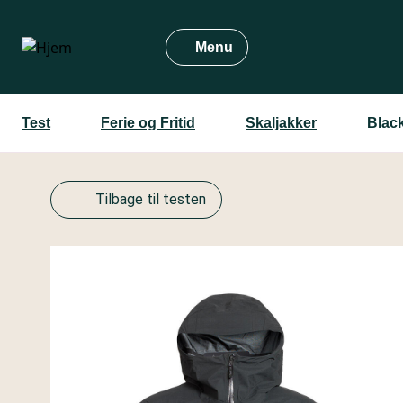
Gå
til
Menu
hovedindhold
Test
Ferie og Fritid
Skaljakker
Black
Tilbage til testen