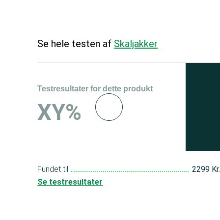
Se hele testen af
Skaljakker
Testresultater for dette produkt
Se 
XY%
og 
150
Fundet til
2299 Kr
Se testresultater