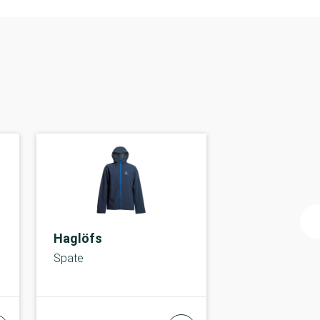
Haglöfs
Spate