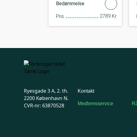
Bedømmelse
2789 Kr.
Pris
Ryesgade 3 A, 2. th.
Kontakt
2200 København N.
Medlemsservice
Rå
CVR-nr: 63870528
Man-tirsdag: kl. 9-12
F
Onsdag: Lukket
7
Tors-fredag: kl. 9-12
Ma
7741 7741