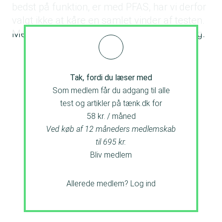
bedst på funktion, er med PFAS, har vi derfor
valgt ikke at kåre en samlet vinder af testen.
Men her kan de se hvilke der er et godt valg.
Tak, fordi du læser med
Som medlem får du adgang til alle
test og artikler på tænk.dk for
58 kr. / måned
Ved køb af 12 måneders medlemskab
til 695 kr.
Bliv medlem
Allerede medlem?
Log ind