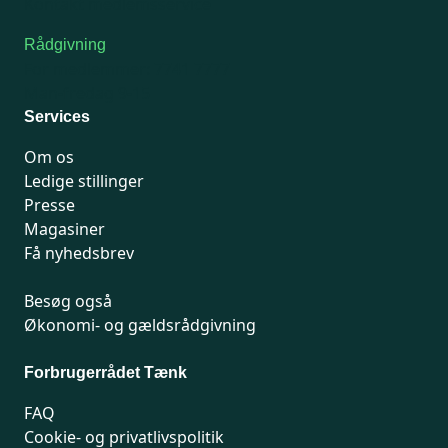
Kontakt medlemsservice
Rådgivning
For medlemmer: 7741 7777
Man-fredag 9-15
Services
Om os
Ledige stillinger
Presse
Magasiner
Få nyhedsbrev
Besøg også
Økonomi- og gældsrådgivning
Forbrugerrådet Tænk
FAQ
Cookie- og privatlivspolitik