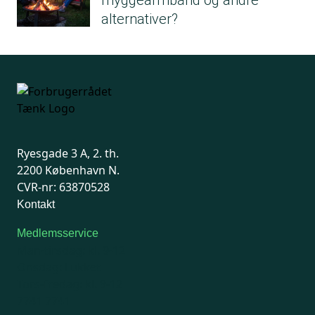
myggearmbånd og andre
alternativer?
Ryesgade 3 A, 2. th.
2200 København N.
CVR-nr: 63870528
Kontakt
Medlemsservice
Man-tirsdag: kl. 9-12
Onsdag: Lukket
Tors-fredag: kl. 9-12
7741 7741