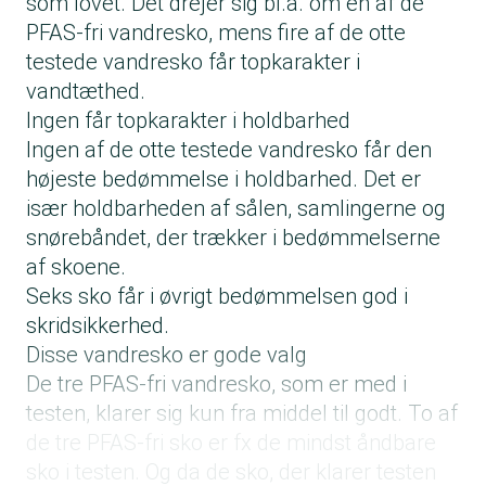
som lovet. Det drejer sig bl.a. om en af de
PFAS-fri vandresko, mens fire af de otte
testede vandresko får topkarakter i
vandtæthed.
Ingen får topkarakter i holdbarhed
Ingen af de otte testede vandresko får den
højeste bedømmelse i holdbarhed. Det er
især holdbarheden af sålen, samlingerne og
snørebåndet, der trækker i bedømmelserne
af skoene.
Seks sko får i øvrigt bedømmelsen god i
skridsikkerhed.
Disse vandresko er gode valg
De tre PFAS-fri vandresko, som er med i
testen, klarer sig kun fra middel til godt. To af
de tre PFAS-fri sko er fx de mindst åndbare
sko i testen. Og da de sko, der klarer testen