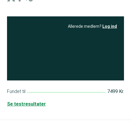
Allerede medlem?
Log ind
Se resultatet
og få adgang
til 150+ andre test
Bliv medlem
Fundet til
7499 Kr.
Se testresultater