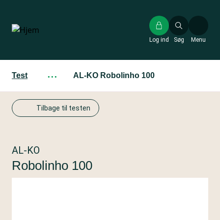
Gå
til
hovedindhold
Log ind
Søg
Menu
Test
···
AL-KO Robolinho 100
Tilbage til testen
AL-KO
Robolinho 100