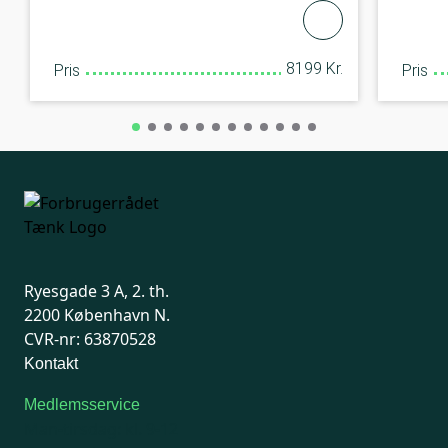
8199 Kr.
Pris
Pris
Ryesgade 3 A, 2. th.
2200 København N.
CVR-nr: 63870528
Kontakt
Medlemsservice
Man-tirsdag: kl. 9-12