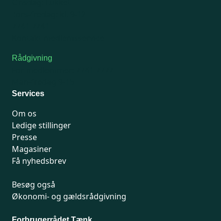
Onsdag: Lukket
Tors-fredag: kl. 9-12
7741 7741
Kontakt medlemsservice
Rådgivning
For medlemmer: 7741 7777
Man-fredag 9-15
Services
Om os
Ledige stillinger
Presse
Magasiner
Få nyhedsbrev
Besøg også
Økonomi- og gældsrådgivning
Forbrugerrådet Tænk