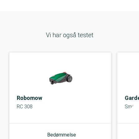
Vi har også testet
Robomow
Gard
RC 308
Smart 
Bedømmelse