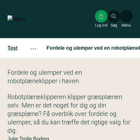
Gå
til
hovedindhold
Log ind
Søg
Menu
Test
···
Fordele og ulemper ved en robotplænek
Fordele og ulemper ved en
robotplæneklipper i haven
Robotplæneklipperen klipper græsplænen
selv. Men er det noget for dig og din
græsplæne? Få overblik over fordele og
ulemper, så du kan træffe det rigtige valg for
dig.
Julie Trolle Boding