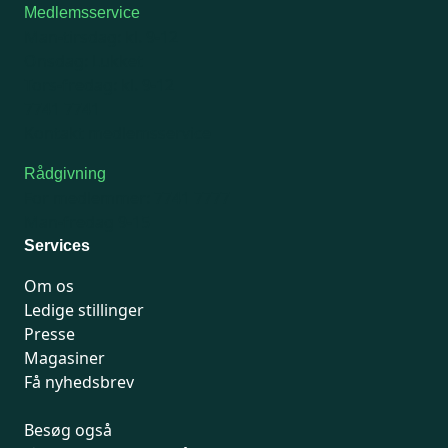
Medlemsservice
Man-tirsdag: kl. 9-12
Onsdag: Lukket
Tors-fredag: kl. 9-12
7741 7741
Kontakt medlemsservice
Rådgivning
For medlemmer: 7741 7777
Man-fredag 9-15
Services
Om os
Ledige stillinger
Presse
Magasiner
Få nyhedsbrev
Besøg også