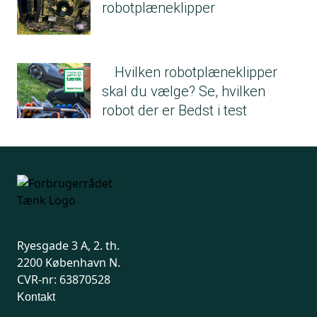
robotplæneklipper
Hvilken robotplæneklipper
skal du vælge? Se, hvilken
robot der er Bedst i test
Ryesgade 3 A, 2. th.
2200 København N.
CVR-nr: 63870528
Kontakt