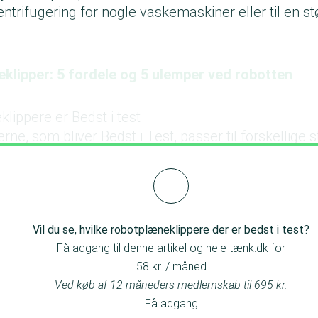
centrifugering for nogle vaskemaskiner eller til en s
klipper: 5 fordele og 5 ulemper ved robotten
lippere er Bedst i test
ne, som bliver Bedst i Test, passer til forskellige s
 både modeller med og uden kanttråd.
Vil du se, hvilke robotplæneklippere der er bedst i test?
Få adgang til denne artikel og hele tænk.dk for
58 kr. / måned
Ved køb af 12 måneders medlemskab til 695 kr.
Få adgang