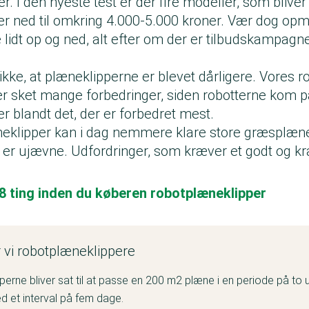
. I den nyeste test er der fire modeller, som bliver 
ster ned til omkring 4.000-5.000 kroner. Vær dog o
 lidt op og ned, alt efter om der er tilbudskampag
kke, at plæneklipperne er blevet dårligere. Vores 
r er sket mange forbedringer, siden robotterne kom 
er blandt det, der er forbedret mest.
eklipper kan i dag nemmere klare store græsplæne
er ujævne. Udfordringer, som kræver et godt og kraf
 8 ting inden du køberen robotplæneklipper
 vi robotplæneklippere
erne bliver sat til at passe en 200 m2 plæne i en periode på to 
d et interval på fem dage.