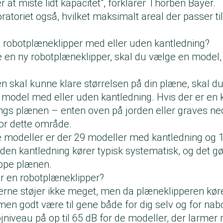
r at miste lidt kapacitet", forklarer Thorben Bayer.
oratoriet også, hvilket maksimalt areal der passer til
 robotplæneklipper med eller uden kantledning?
e en ny robotplæneklipper, skal du vælge en model,
n skal kunne klare størrelsen på din plæne, skal du
model med eller uden kantledning. Hvis der er en k
gs plænen – enten oven på jorden eller graves ne
for dette område.
e modeller er der 29 modeller med kantledning og 
en kantledning kører typisk systematisk, og det gør
lippe plænen.
r en robotplæneklipper?
rne støjer ikke meget, men da plæneklipperen køre
en godt være til gene både for dig selv og for na
øjniveau på op til 65 dB for de modeller, der larmer