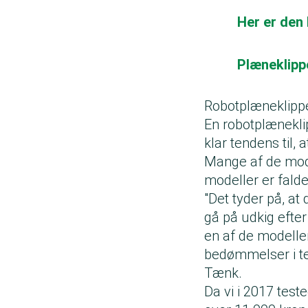
Her er den 
Plæneklippe
Robotplæneklipper
En robotplæneklip
klar tendens til, 
Mange af de model
modeller er falde
"Det tyder på, at
gå på udkig efte
en af de modeller
bedømmelser i te
Tænk.
Da vi i 2017 test