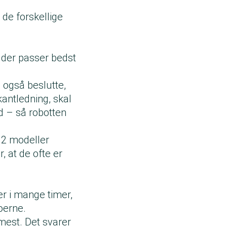
 de forskellige
 der passer bedst
 også beslutte,
antledning, skal
d – så robotten
12 modeller
, at de ofte er
r i mange timer,
boerne.
 mest. Det svarer