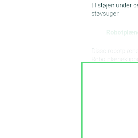
til støjen under 
støvsuger.
Robotplæne
Disse robotplænek
Robotplæneklipper
haver, og der er