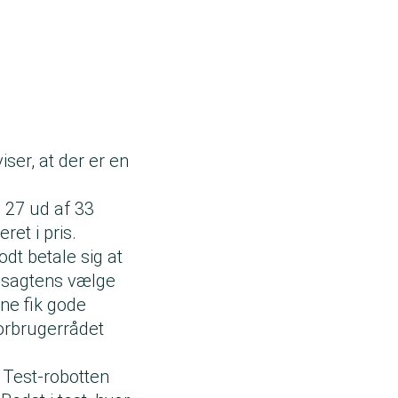
ser, at der er en
. 27 ud af 33
ret i pris.
odt betale sig at
n sagtens vælge
rne fik gode
Forbrugerrådet
 Test-robotten