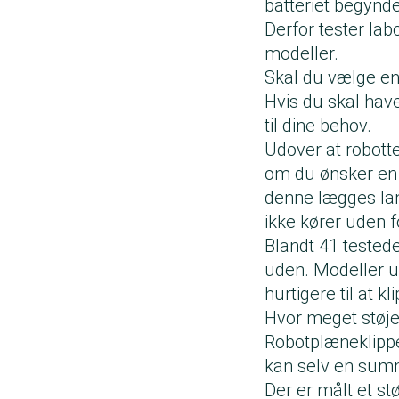
batteriet begynde
Derfor tester lab
modeller.
Skal du vælge en
Hvis du skal hav
til dine behov.
Udover at robotte
om du ønsker en 
denne lægges lan
ikke kører uden 
Blandt 41 tested
uden. Modeller ud
hurtigere til at k
Hvor meget støje
Robotplæneklippe
kan selv en summ
Der er målt et st