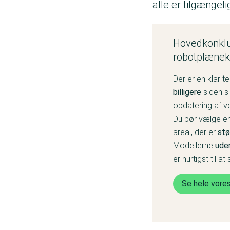
alle er tilgænge
Hovedkonklus
robotplænek
Der er en klar t
billigere
siden s
opdatering af v
Du bør vælge en
areal, der er
stø
Modellerne
ude
er hurtigst til a
Se hele vore