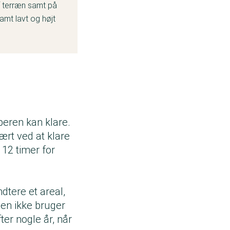
af terræn samt på
amt lavt og højt
er en fod.
slå græs, hvor
Husqvarna,
peren kan klare.
ært ved at klare
 12 timer for
dtere et areal,
den ikke bruger
ter nogle år, når