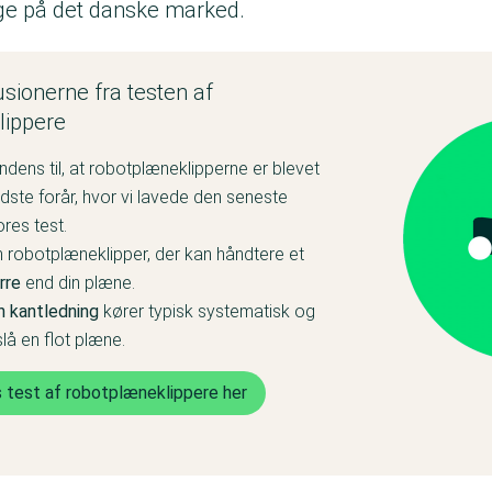
lige på det danske marked.
ionerne fra testen af
lippere
endens til, at robotplæneklipperne er blevet
idste forår, hvor vi lavede den seneste
ores test.
 robotplæneklipper, der kan håndtere et
rre
end din plæne.
n kantledning
kører typisk systematisk og
t slå en flot plæne.
s test af robotplæneklippere her