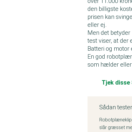
over 11.000 kroner
den billigste ko
prisen kan svinge
eller ej.
Men det betyder i
test viser, at de
Batteri og motor 
En god robotplæn
som hælder eller 
Tjek disse
Sådan tester
Robotplæneklipp
slår græsset me