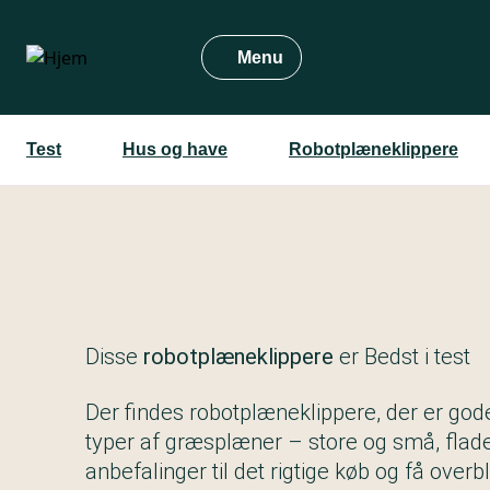
Gå
til
Menu
hovedindhold
Test
Hus og have
Robotplæneklippere
Disse
robotplæneklippere
er Bedst i test
Der findes robotplæneklippere, der er gode
typer af græsplæner – store og små, flad
anbefalinger til det rigtige køb og få overbl