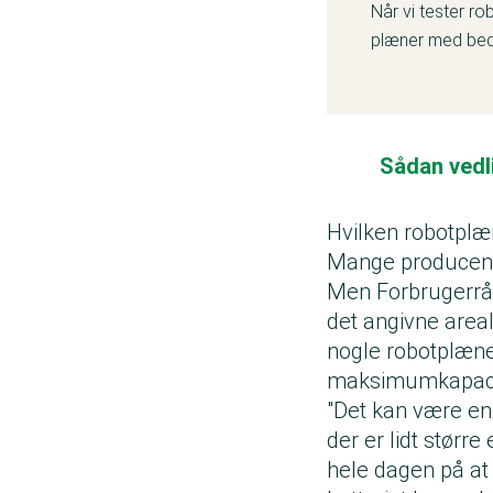
Når vi tester ro
plæner med bede
græs.
Vi tester også s
Testresultatet e
sikre de er, der
Sådan vedl
Disse mærker ha
Al-ko, Ambrogio
Hvilken robotplæn
Landxcape, Mam
Mange producente
Men Forbrugerråd
Se hele test
det angivne areal 
nogle robotplæne
maksimumkapaci
"Det kan være en 
der er lidt størr
hele dagen på at 