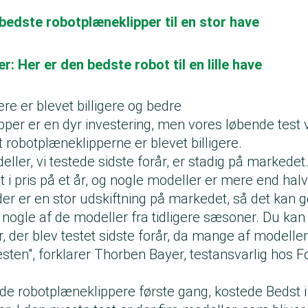
bedste robotplæneklipper til en stor have
r: Her er den bedste robot til en lille have
e er blevet billigere og bedre
per er en dyr investering, men vores løbende test vi
at robotplæneklipperne er blevet billigere.
ler, vi testede sidste forår, er stadig på markedet
t i pris på et år, og nogle modeller er mere end halve
 der er en stor udskiftning på markedet, så det kan g
r nogle af de modeller fra tidligere sæsoner. Du ka
, der blev testet sidste forår, da mange af modelle
sten", forklarer Thorben Bayer, testansvarlig hos 
ede robotplæneklippere første gang, kostede Bedst i