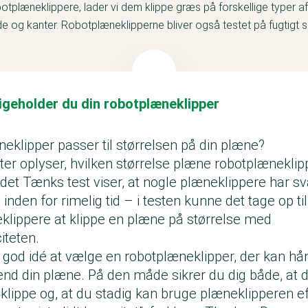
botplæneklippere, lader vi dem klippe græs på forskellige typer 
 og kanter. Robotplæneklipperne bliver også testet på fugtigt s
ikkerhed, hvor vi bl.a. tester om robotterne stopper eller kører ov
r en samlet vurdering af hvor gode robotplæneklipperne er til at 
es støjniveau og deres brugervenlighed.
igeholder du din robotplæneklipper
r vi testet:
, Biltema, Bosch, Cub Cadet, Ecovacs, Einhell, Gardena, Grouw, 
eklipper passer til størrelsen på din plæne?
motion, Scheppach, Segway, Stihl og Worx.
r oplyser, hvilken størrelse plæne robotplæneklip
et Tænks test viser, at nogle plæneklippere har sv
en her
inden for rimelig tid – i testen kunne det tage op til
klippere at klippe en plæne på størrelse med
teten.
god idé at vælge en robotplæneklipper, der kan hån
e end din plæne. På den måde sikrer du dig både, at 
klippe og, at du stadig kan bruge plæneklipperen ef