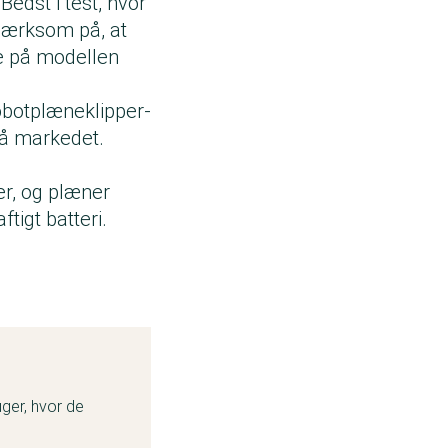
Bedst i test, hvor
pmærksom på, at
ne på modellen
robotplæneklipper-
på markedet.
r, og plæner
tigt batteri.
uger, hvor de