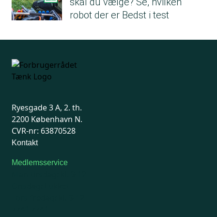
skal du vælge? Se, hvilken
robot der er Bedst i test
Ryesgade 3 A, 2. th.
2200 København N.
CVR-nr: 63870528
Kontakt
Medlemsservice
Man-tirsdag: kl. 9-12
Onsdag: Lukket
Tors-fredag: kl. 9-12
7741 7741