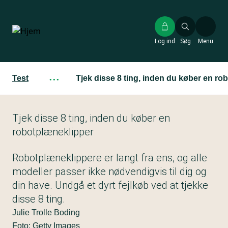
Gå
til
hovedindhold
Log ind
Søg
Menu
Test
···
Tjek disse 8 ting, inden du køber en ro
Tjek disse 8 ting, inden du køber en
robotplæneklipper
Robotplæneklippere er langt fra ens, og alle
modeller passer ikke nødvendigvis til dig og
din have. Undgå et dyrt fejlkøb ved at tjekke
disse 8 ting.
Julie Trolle Boding
Foto: Getty Images