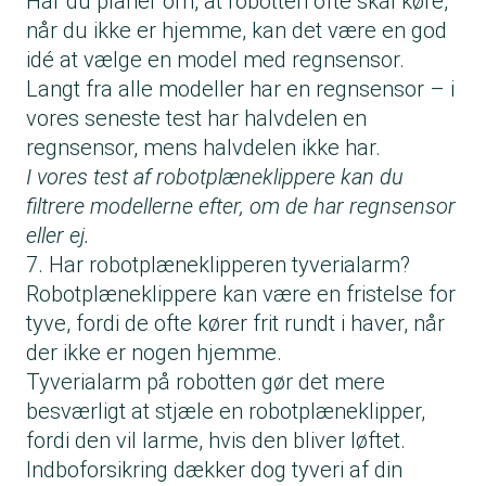
Har du planer om, at robotten ofte skal køre,
når du ikke er hjemme, kan det være en god
idé at vælge en model med regnsensor.
Langt fra alle modeller har en regnsensor – i
vores seneste test har halvdelen en
regnsensor, mens halvdelen ikke har.
I vores test af robotplæneklippere kan du
filtrere modellerne efter, om de har regnsensor
eller ej.
7. Har robotplæneklipperen tyverialarm?
Robotplæneklippere kan være en fristelse for
tyve, fordi de ofte kører frit rundt i haver, når
der ikke er nogen hjemme.
Tyverialarm på robotten gør det mere
besværligt at stjæle en robotplæneklipper,
fordi den vil larme, hvis den bliver løftet.
Indboforsikring dækker dog tyveri af din