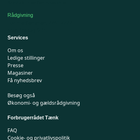
Kontakt medlemsservice
Rådgivning
For medlemmer: 7741 7777
Man-fredag 9-15
Services
Om os
Ledige stillinger
Presse
Magasiner
Få nyhedsbrev
Besøg også
Økonomi- og gældsrådgivning
Forbrugerrådet Tænk
FAQ
Cookie- og privatlivspolitik