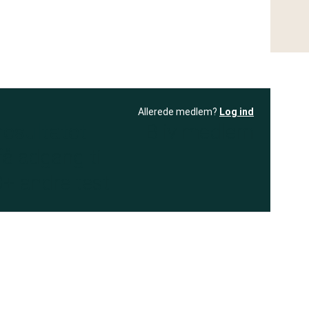
Allerede medlem?
Log ind
resultatet
Bliv medlem
få adgang til
+ andre test