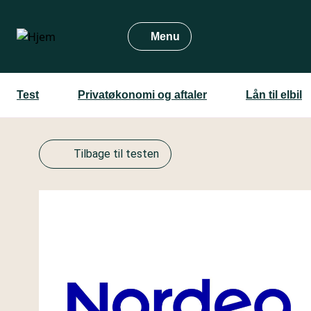
Gå
til
Menu
hovedindhold
Test
Privatøkonomi og aftaler
Lån til elbil
Tilbage til testen