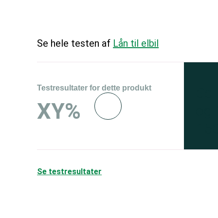
Se hele testen af
Lån til elbil
Testresultater for dette produkt
Se 
XY%
og 
150
Se testresultater