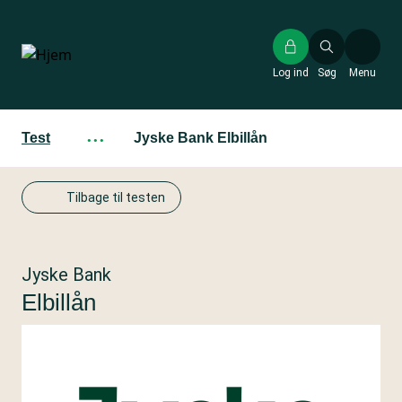
Gå
til
hovedindhold
Log ind
Søg
Menu
Test
···
Jyske Bank Elbillån
Tilbage til testen
Jyske Bank
Elbillån