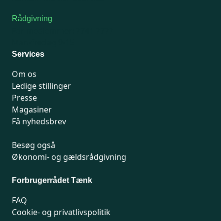
Rådgivning
For medlemmer: 7741 7777
Man-fredag 9-15
Services
Om os
Ledige stillinger
Presse
Magasiner
Få nyhedsbrev
Besøg også
Økonomi- og gældsrådgivning
Forbrugerrådet Tænk
FAQ
Cookie- og privatlivspolitik