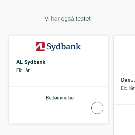
Vi har også testet
AL Sydbank
Elbillån
Dans
Elbillå
Bedømmelse