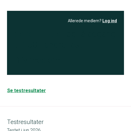
Allerede medlem?
Log ind
Se resultatet
og få adgang
til 150+ andre test
Bliv medlem
Se testresultater
Testresultater
Testet i
jun 2026