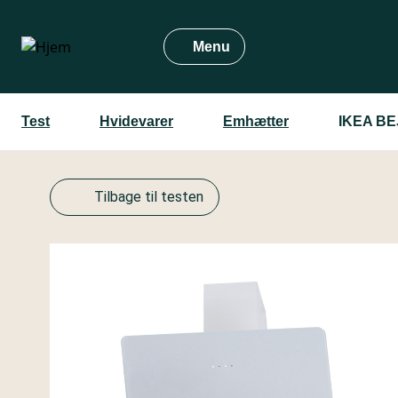
Gå
til
Menu
hovedindhold
Test
Hvidevarer
Emhætter
IKEA BE
Tilbage til testen