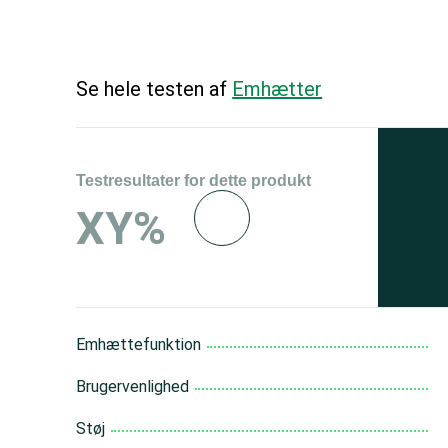
Se hele testen af
Emhætter
Testresultater for dette produkt
Se 
XY%
og 
150
Emhættefunktion
Brugervenlighed
Støj