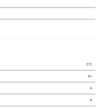
272
A+
A
A