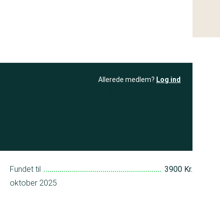
Allerede medlem?
Log ind
resultatet
Bliv medlem
få adgang til
+ andre test
Fundet til
3900 Kr.
oktober 2025