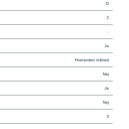
D
2
-
Ja
Hveranden måned
Nej
Ja
Nej
3