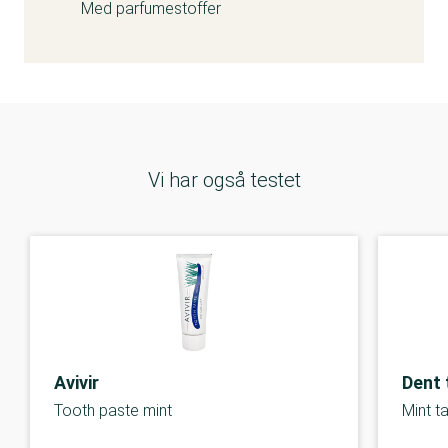
Med parfumestoffer
Vi har også testet
Avivir
Dent 
Tooth paste mint
Mint t