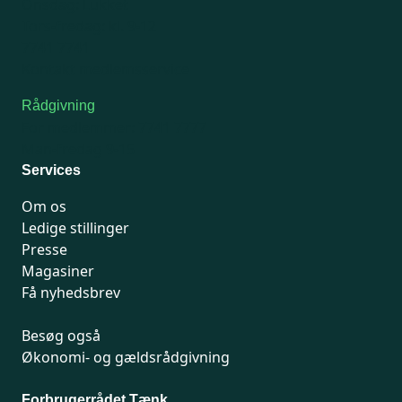
Onsdag: Lukket
Tors-fredag: kl. 9-12
7741 7741
Kontakt medlemsservice
Rådgivning
For medlemmer: 7741 7777
Man-fredag 9-15
Services
Om os
Ledige stillinger
Presse
Magasiner
Få nyhedsbrev
Besøg også
Økonomi- og gældsrådgivning
Forbrugerrådet Tænk