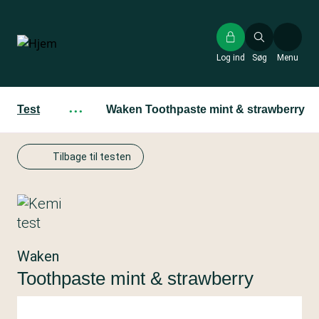
Gå
til
hovedindhold
Log ind
Søg
Menu
Test
···
Waken Toothpaste mint & strawberry
Tilbage til testen
Waken
Toothpaste mint & strawberry