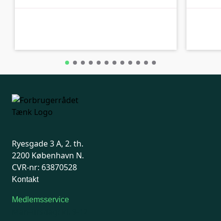
A-kolbe
A-kolbe
Ryesgade 3 A, 2. th.
2200 København N.
CVR-nr: 63870528
Kontakt
Medlemsservice
Man-tirsdag: kl. 9-12