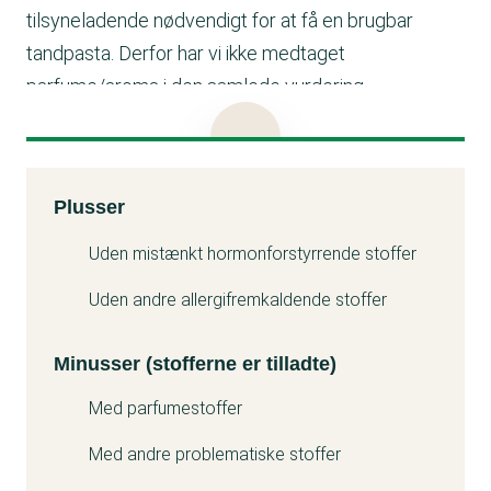
tilsyneladende nødvendigt for at få en brugbar
tandpasta. Derfor har vi ikke medtaget
parfume/aroma i den samlede vurdering.
Limonene er et parfumestof, der kan give allergi.
Parfume/aroma er tilsyneladende nødvendigt for at
få en brugbar tandpasta. Derfor har vi ikke medtaget
Kemitest
Plusser
parfume i den samlede vurdering. Limonene kan
Minuss
også være problematisk for miljøet.
Uden mistænkt hormonforstyrrende stoffer
Uden andre allergifremkaldende stoffer
Minusser (stofferne er tilladte)
Med parfumestoffer
Med andre problematiske stoffer