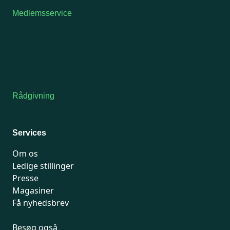
Medlemsservice
Man-tirsdag: kl. 9-12
Onsdag: Lukket
Tors-fredag: kl. 9-12
7741 7741
Kontakt medlemsservice
Rådgivning
For medlemmer: 7741 7777
Man-fredag 9-15
Services
Om os
Ledige stillinger
Presse
Magasiner
Få nyhedsbrev
Besøg også