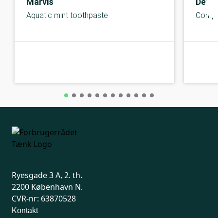
Marvis
Denta
Aquatic mint toothpaste
Comple
B-kolbe
B-kolbe
Ryesgade 3 A, 2. th.
2200 København N.
CVR-nr: 63870528
Kontakt