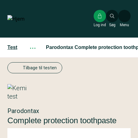
Gå
til
hovedindhold
Log ind
Søg
Menu
Test
···
Parodontax Complete protection tooth
Tilbage til testen
Parodontax
Complete protection toothpaste