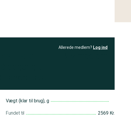
Allerede medlem?
Log ind
resultatet
Bliv medlem
få adgang til
+ andre test
Vægt (klar til brug), g
Fundet til
2569 Kr.