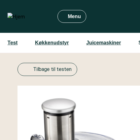
Gå
til
Menu
hovedindhold
Test
Køkkenudstyr
Juicemaskiner
Tilbage til testen