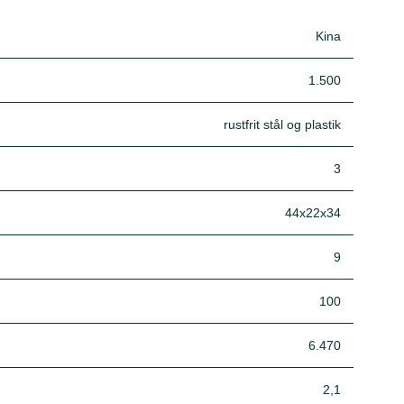
Kina
1.500
rustfrit stål og plastik
3
44x22x34
9
100
6.470
2,1