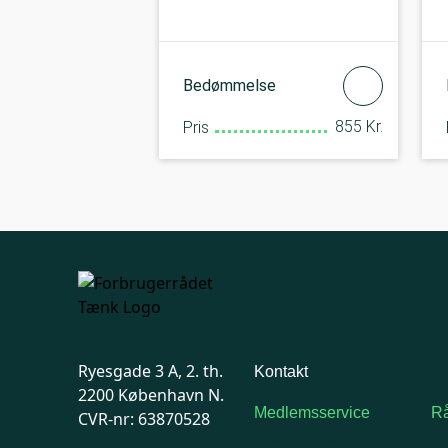
Bedømmelse
855 Kr.
Pris
Ryesgade 3 A, 2. th.
Kontakt
2200 København N.
Medlemsservice
Rå
CVR-nr: 63870528
Man-tirsdag: kl. 9-12
F