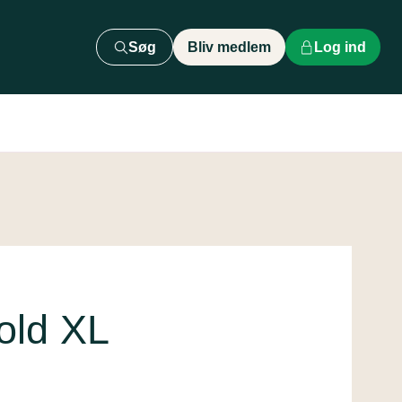
Søg
Bliv medlem
Log ind
old XL