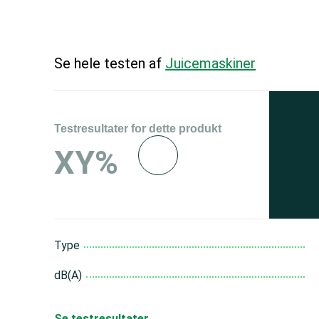
Se hele testen af
Juicemaskiner
Testresultater for dette produkt
Se 
XY%
og 
150
Type
dB(A)
Se testresultater