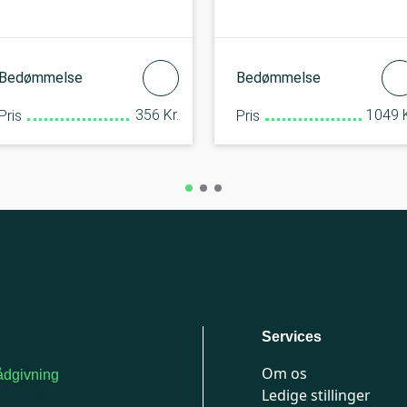
Bedømmelse
Bedømmelse
356 Kr.
1049 K
Pris
Pris
Services
Om os
dgivning
Ledige stillinger
or medlemmer: 7741