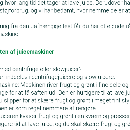
g hvor lang tid det tager at lave juice. Derudover ha
støjforbrug, og vi har bedømt, hvor nemme de er a
ring fra den uafhængige test får du her otte gode rå
emaskine.
ten af juicemaskiner
med centrifuge eller slowjuicer?
n inddeles i centrifugejuicere og slowjuicere.
maskine:
Maskinen river frugt og grønt i fine dele o
uge for at få saften ud. Den er hurtigere til at lave j
u slipper for at skære frugt og grønt i meget fint st
 men er som regel nemmere at rengøre.
iceren kvaser frugt og grønt i en kværn og presser
ngere tid at lave juice, og du skal skære frugt og gr