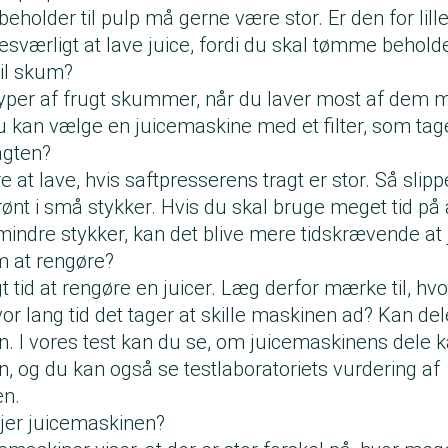
holder til pulp må gerne være stor. Er den for lille,
esværligt at lave juice, fordi du skal tømme behold
 til skum?
yper af frugt skummer, når du laver most af dem m
u kan vælge en juicemaskine med et filter, som ta
ragten?
at lave, hvis saftpresserens tragt er stor. Så slippe
ønt i små stykker. Hvis du skal bruge meget tid på
mindre stykker, kan det blive mere tidskrævende at 
m at rengøre?
t tid at rengøre en juicer. Læg derfor mærke til, h
vor lang tid det tager at skille maskinen ad? Kan d
 I vores test kan du se, om juicemaskinens dele 
 og du kan også se testlaboratoriets vurdering af
en.
jer juicemaskinen?