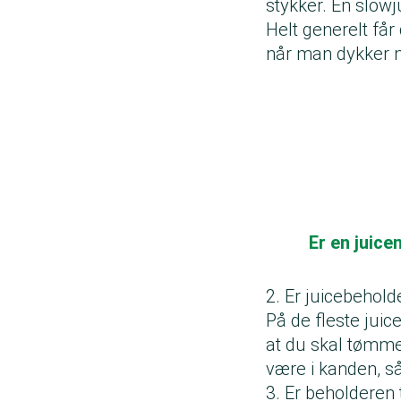
stykker. En slowj
Helt generelt får
når man dykker ne
Er en juic
2. Er juicebehold
På de fleste juic
at du skal tømme 
være i kanden, så
3. Er beholderen t