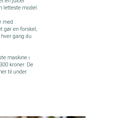
et en juicer
den letteste model
or med
t gør en forskel,
, hver gang du
ste maskine i
 300 kroner. De
er til under