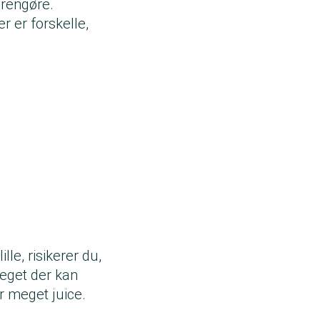
 rengøre.
r er forskelle,
le, risikerer du,
meget der kan
r meget juice.