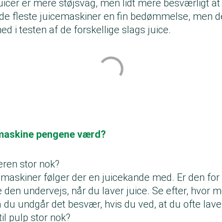
uicer er mere støjsvag, men lidt mere besværligt at
 de fleste juicemaskiner en fin bedømmelse, men de
d i testen af de forskellige slags juice.
emaskine pengene værd?
eren stor nok?
emaskiner følger der en juicekande med. Er den for lil
den undervejs, når du laver juice. Se efter, hvor 
 du undgår det besvær, hvis du ved, at du ofte lave
il pulp stor nok?