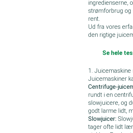
ingredienserne, o
strømforbrug og 
rent.
Ud fra vores erfa
den rigtige juic
Se hele tes
1. Juicemaskine 
Juicemaskiner ka
Centrifuge-juice
rundt i en centrif
slowjuicere, og d
godt larme lidt,
Slowjuicer:
Slowju
tager ofte lidt læ