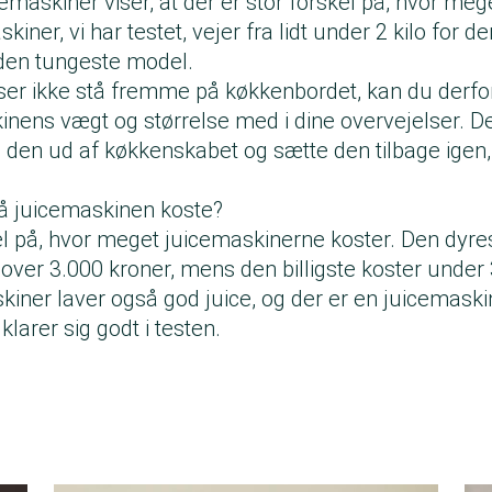
cemaskiner viser, at der er stor forskel på, hvor meg
kiner, vi har testet, vejer fra lidt under 2 kilo for 
r den tungeste model.
sser ikke stå fremme på køkkenbordet, kan du derf
nens vægt og størrelse med i dine overvejelser. De
e den ud af køkkenskabet og sætte den tilbage igen
å juicemaskinen koste?
kel på, hvor meget juicemaskinerne koster. Den dyre
 over 3.000 kroner, mens den billigste koster under
skiner laver også god juice, og der er en juicemaskin
klarer sig godt i testen.