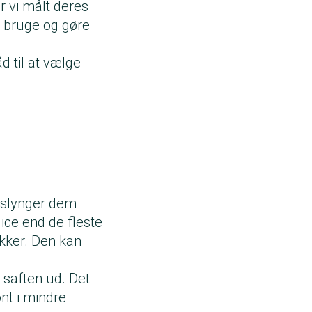
r vi målt deres
t bruge og gøre
d til at vælge
g slynger dem
uice end de fleste
ykker. Den kan
 saften ud. Det
ønt i mindre