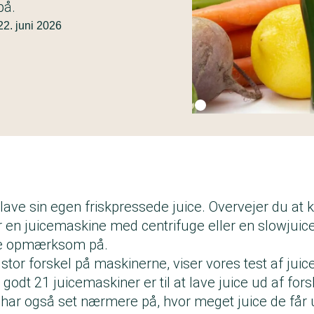
på.
22. juni 2026
Fotokredit:
Getty Images
 lave sin egen friskpressede juice. Overvejer du at k
 en juicemaskine med centrifuge eller en slowjuice
ære opmærksom på.
 stor forskel på maskinerne, viser vores test af jui
r godt 21 juicemaskiner er til at lave juice ud af fors
i har også set nærmere på, hvor meget juice de får 