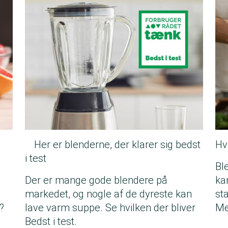
?
Her er blenderne, der klarer sig bedst
Hv
i test
Ble
Der er mange gode blendere på
ka
markedet, og nogle af de dyreste kan
st
?
lave varm suppe. Se hvilken der bliver
Me
Bedst i test.