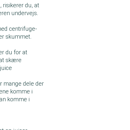
 risikerer du, at
eren undervejs.
ed centrifuge-
ger skummet.
r du for at
 at skære
juice
vor mange dele der
elene komme i
kan komme i