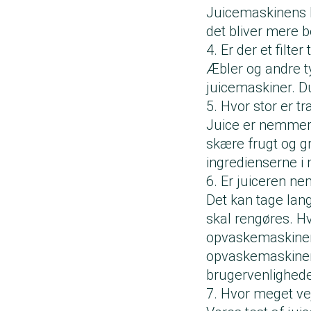
Juicemaskinens be
det bliver mere b
4. Er der et filter
Æbler og andre t
juicemaskiner. D
5. Hvor stor er t
Juice er nemmere 
skære frugt og gr
ingredienserne i 
6. Er juiceren ne
Det kan tage lang
skal rengøres. H
opvaskemaskinen.
opvaskemaskinen,
brugervenlighed
7. Hvor meget ve