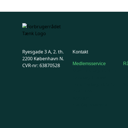
Ryesgade 3 A, 2. th.
Kontakt
2200 København N.
Medlemsservice
Rå
CVR-nr: 63870528
Man-tirsdag: kl. 9-12
F
Onsdag: Lukket
7
Tors-fredag: kl. 9-12
Ma
7741 7741
Kontakt
medlemsservice