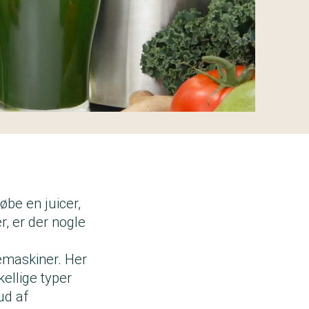
øbe en juicer,
r, er der nogle
cemaskiner. Her
kellige typer
ud af