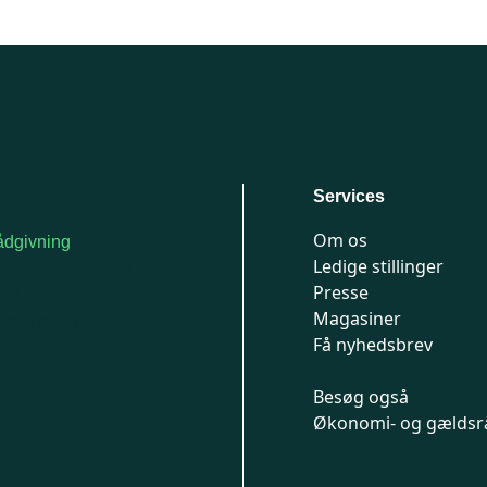
Services
Om os
dgivning
Ledige stillinger
or medlemmer: 7741
Presse
777
Magasiner
n-fredag 9-15
Få nyhedsbrev
Besøg også
Økonomi- og gældsr