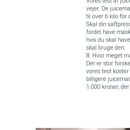
Vores test af jui
vejer. De juicemas
til over 6 kilo fo
Skal din saftpre
fordel have maski
hvis du skal hav
skal bruge den.
8. Hvor meget m
Der er stor fors
vores test koster
billigere juicema
1.000 kroner, der 