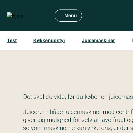
Gå
til
Menu
hovedindhold
Test
Køkkenudstyr
Juicemaskiner
Det skal du vide, før du køber en juicema
Juicere – både juicemaskiner med centrif
giver dig mulighed for selv at lave frugt o
selvom maskinerne kan virke ens, er der stor