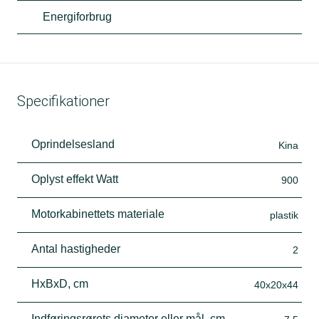
Energiforbrug
Specifikationer
Oprindelsesland
Kina
Oplyst effekt Watt
900
Motorkabinettets materiale
plastik
Antal hastigheder
2
HxBxD, cm
40x20x44
Indføringsrørets diameter eller mål, cm