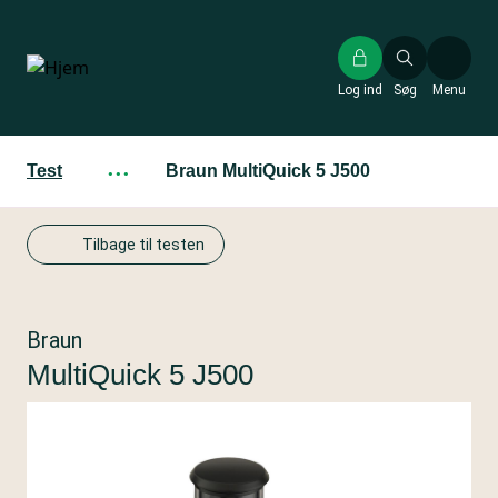
Gå
til
hovedindhold
Log ind
Søg
Menu
Test
···
Braun MultiQuick 5 J500
Tilbage til testen
Braun
MultiQuick 5 J500