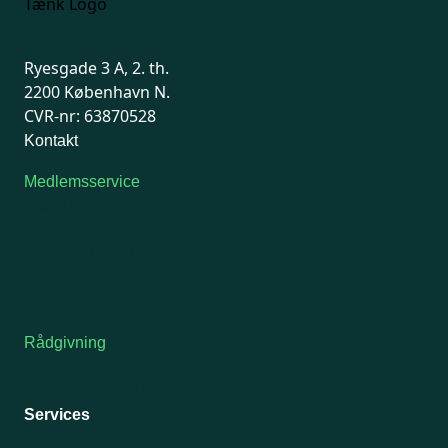
Ryesgade 3 A, 2. th.
2200 København N.
CVR-nr: 63870528
Kontakt
Medlemsservice
Man-tirsdag: kl. 9-12
Onsdag: Lukket
Tors-fredag: kl. 9-12
7741 7741
Kontakt medlemsservice
Rådgivning
For medlemmer: 7741 7777
Man-fredag 9-15
Services