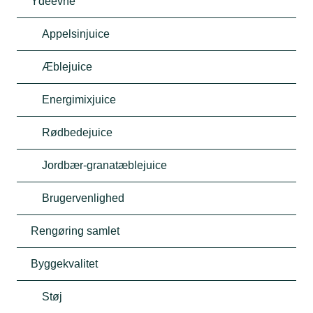
Ydeevne
Appelsinjuice
Æblejuice
Energimixjuice
Rødbedejuice
Jordbær-granatæblejuice
Brugervenlighed
Rengøring samlet
Byggekvalitet
Støj