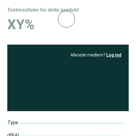
Testresultater for dette produkt
XY%
Allerede medlem?
Log ind
Se resultatet
og få adgang
til 150+ andre test
Bliv medlem
Type
dB(A)