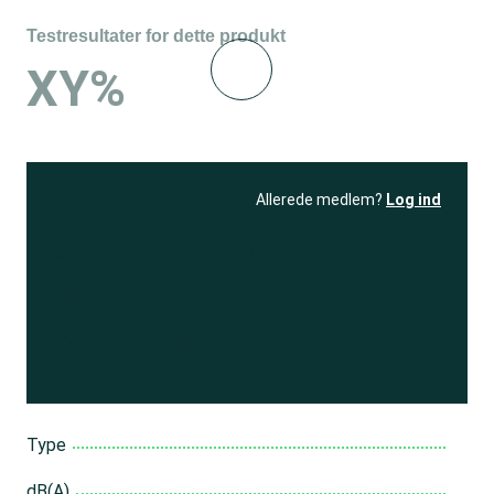
Testresultater for dette produkt
XY%
Allerede medlem?
Log ind
Se resultatet
og få adgang
til 150+ andre test
Bliv medlem
Type
dB(A)