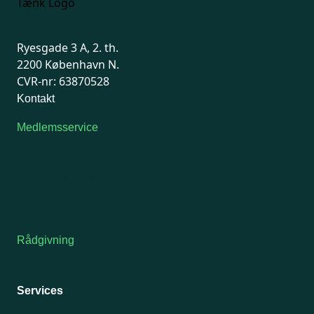
Ryesgade 3 A, 2. th.
2200 København N.
CVR-nr: 63870528
Kontakt
Medlemsservice
Man-tirsdag: kl. 9-12
Onsdag: Lukket
Tors-fredag: kl. 9-12
7741 7741
Kontakt medlemsservice
Rådgivning
For medlemmer: 7741 7777
Man-fredag 9-15
Services