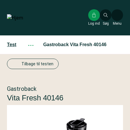
Gå
til
hovedindhold
Log ind
Søg
Menu
Test
···
Gastroback Vita Fresh 40146
Tilbage til testen
Gastroback
Vita Fresh 40146