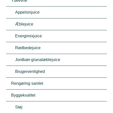
Ydeevne
Appelsinjuice
Æblejuice
Energimixjuice
Rødbedejuice
Jordbær-granatæblejuice
Brugervenlighed
Rengøring samlet
Byggekvalitet
Støj