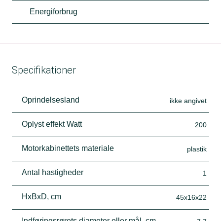
Energiforbrug
Specifikationer
Oprindelsesland
ikke angivet
Oplyst effekt Watt
200
Motorkabinettets materiale
plastik
Antal hastigheder
1
HxBxD, cm
45x16x22
Indføringsrørets diameter eller mål, cm