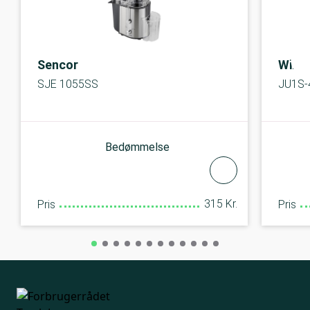
Sencor
Wilfa
SJE 1055SS
JU1S-
Bedømmelse
315 Kr.
Pris
Pris