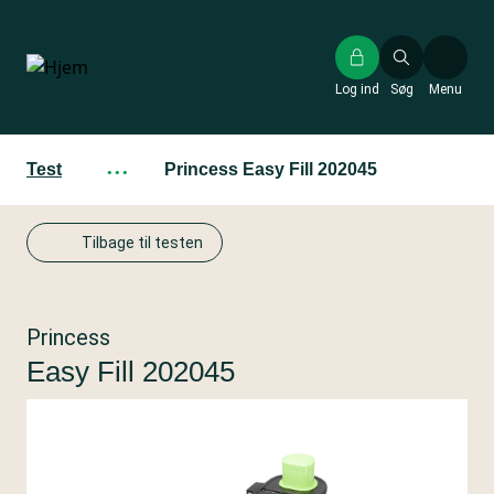
Gå
til
hovedindhold
Log ind
Søg
Menu
Test
···
Princess Easy Fill 202045
Tilbage til testen
Princess
Easy Fill 202045