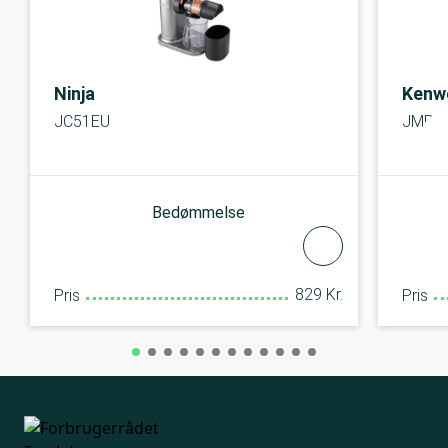
Ninja
Kenw
JC51EU
JMP85
Bedømmelse
829 Kr.
Pris
Pris