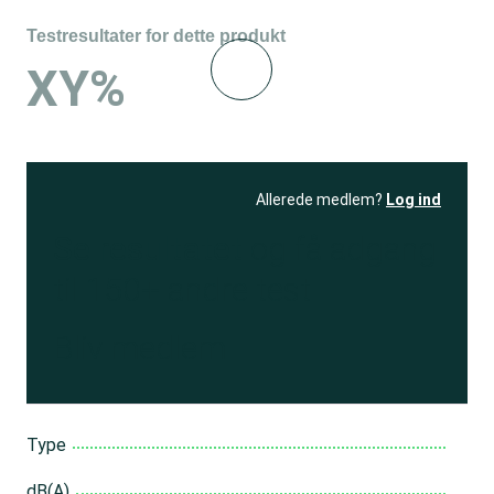
Testresultater for dette produkt
XY%
Allerede medlem?
Log ind
Se resultatet
og få adgang
til 150+ andre test
Bliv medlem
Type
dB(A)