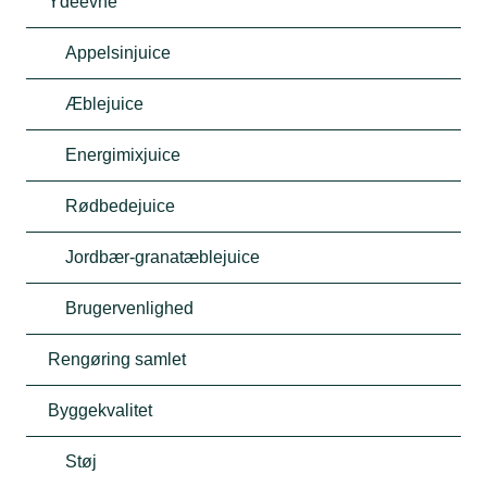
Ydeevne
Appelsinjuice
Æblejuice
Energimixjuice
Rødbedejuice
Jordbær-granatæblejuice
Brugervenlighed
Rengøring samlet
Byggekvalitet
Støj