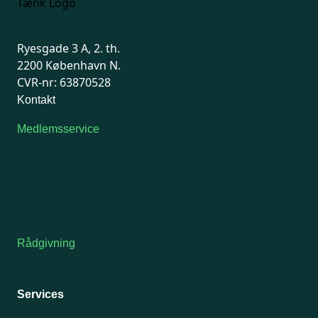
Ryesgade 3 A, 2. th.
2200 København N.
CVR-nr: 63870528
Kontakt
Medlemsservice
Man-tirsdag: kl. 9-12
Onsdag: Lukket
Tors-fredag: kl. 9-12
7741 7741
Kontakt medlemsservice
Rådgivning
For medlemmer: 7741 7777
Man-fredag 9-15
Services