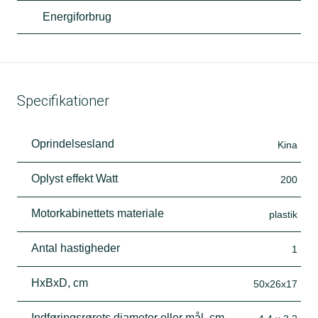
Energiforbrug
Specifikationer
Oprindelsesland
Kina
Oplyst effekt Watt
200
Motorkabinettets materiale
plastik
Antal hastigheder
1
HxBxD, cm
50x26x17
Indføringsrørets diameter eller mål, cm