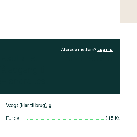
Allerede medlem?
Log ind
resultatet
Bliv medlem
få adgang til
+ andre test
Vægt (klar til brug), g
Fundet til
315 Kr.