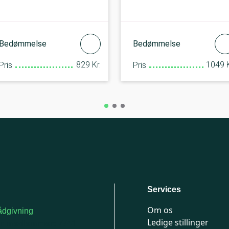
Bedømmelse
Bedømmelse
829 Kr.
1049 K
Pris
Pris
Services
Om os
dgivning
Ledige stillinger
or medlemmer: 7741