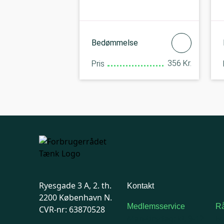
Bedømmelse
356 Kr.
Pris
Ryesgade 3 A, 2. th.
Kontakt
2200 København N.
Medlemsservice
Rå
CVR-nr: 63870528
Man-tirsdag: kl. 9-12
F