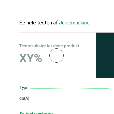
Se hele testen af
Juicemaskiner
Testresultater for dette produkt
Se 
XY%
og 
150
Type
dB(A)
Se testresultater