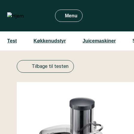
Gå
til
Menu
hovedindhold
Test
Køkkenudstyr
Juicemaskiner
Tilbage til testen