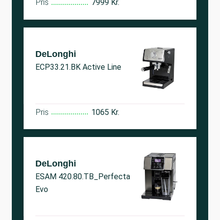
Pris
7999 Kr.
DeLonghi
ECP33.21.BK Active Line
Pris
1065 Kr.
DeLonghi
ESAM 420.80.TB_Perfecta
Evo