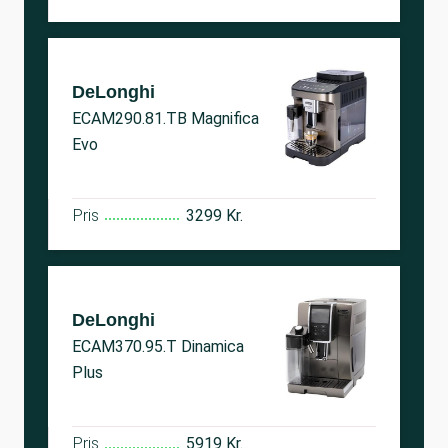
DeLonghi
ECAM290.81.TB Magnifica
Evo
Pris
3299 Kr.
DeLonghi
ECAM370.95.T Dinamica
Plus
Pris
5919 Kr.