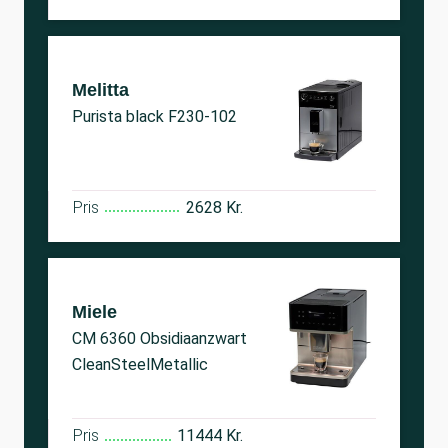
Melitta
Purista black F230-102
Pris
2628 Kr.
Miele
CM 6360 Obsidiaanzwart
CleanSteelMetallic
Pris
11444 Kr.