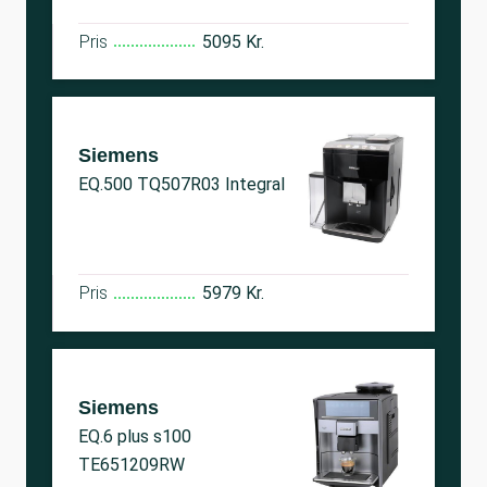
Pris
5095 Kr.
Siemens
EQ.500 TQ507R03 Integral
Pris
5979 Kr.
Siemens
EQ.6 plus s100
TE651209RW