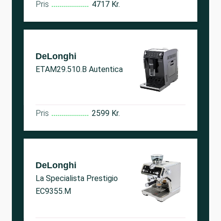
Pris
4717 Kr.
DeLonghi
ETAM29.510.B Autentica
Pris
2599 Kr.
DeLonghi
La Specialista Prestigio
EC9355.M