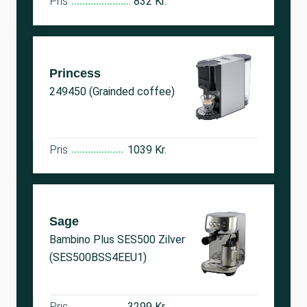
Pris
832 Kr.
Princess
249450 (Grainded coffee)
Pris
1039 Kr.
Sage
Bambino Plus SES500 Zilver
(SES500BSS4EEU1)
Pris
3299 Kr.