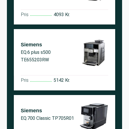
Pris
4093 Kr.
Siemens
EQ.6 plus s500
TE655203RW
Pris
5142 Kr.
Siemens
EQ.700 Classic TP705R01