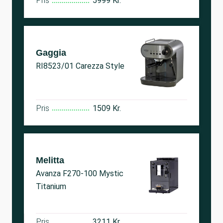
Pris
5999 Kr.
Gaggia
RI8523/01 Carezza Style
Pris
1509 Kr.
Melitta
Avanza F270-100 Mystic
Titanium
Pris
3211 Kr.