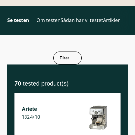
Se testen
Om testen
Sådan har vi testet
Artikler
Filter
70
tested product(s)
Ariete
1324/10