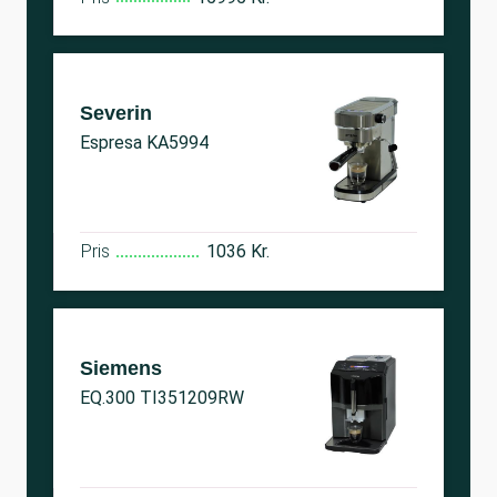
Severin
Espresa KA5994
Pris
1036 Kr.
Siemens
EQ.300 TI351209RW