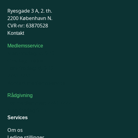
Ryesgade 3 A, 2. th.
2200 København N.
CVR-nr: 63870528
Kontakt
Medlemsservice
Man-tirsdag: kl. 9-12
Onsdag: Lukket
Tors-fredag: kl. 9-12
7741 7741
Kontakt medlemsservice
Rådgivning
For medlemmer: 7741 7777
Man-fredag 9-15
Services
Om os
Ledige stillinger