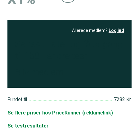
Allerede medlem?
Log ind
Se resultatet
og få adgang
til 150+ andre test
Bliv medlem
Fundet til
7282 Kr.
Se flere priser hos PriceRunner (reklamelink)
Se testresultater