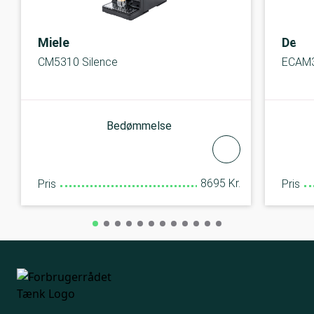
Miele
DeLo
CM5310 Silence
ECAM3
Bedømmelse
8695 Kr.
Pris
Pris