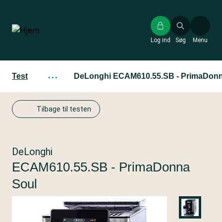
Gå
til
hovedindhold
Log ind
Søg
Menu
Test
···
DeLonghi ECAM610.55.SB - PrimaDonn
Tilbage til testen
DeLonghi
ECAM610.55.SB - PrimaDonna
Soul