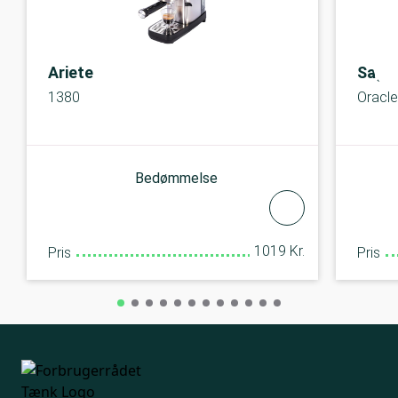
Ariete
Sage
1380
Oracl
Bedømmelse
1019 Kr.
Pris
Pris