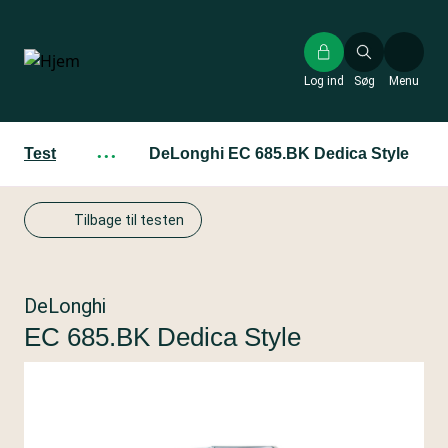
Gå
til
hovedindhold
Log ind
Søg
Menu
Test
···
DeLonghi EC 685.BK Dedica Style
Tilbage til testen
DeLonghi
EC 685.BK Dedica Style