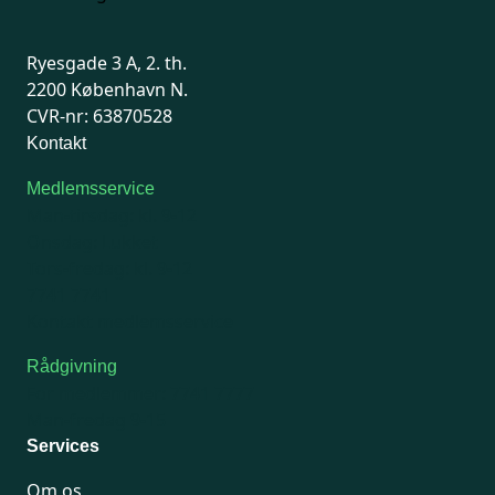
Ryesgade 3 A, 2. th.
2200 København N.
CVR-nr: 63870528
Kontakt
Medlemsservice
Man-tirsdag: kl. 9-12
Onsdag: Lukket
Tors-fredag: kl. 9-12
7741 7741
Kontakt medlemsservice
Rådgivning
For medlemmer: 7741 7777
Man-fredag 9-15
Services
Om os