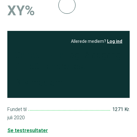
XY%
Allerede medlem?
Log ind
Se resultatet
og få adgang
til 150+ andre test
Bliv medlem
Fundet til
1271 Kr.
juli 2020
Se testresultater