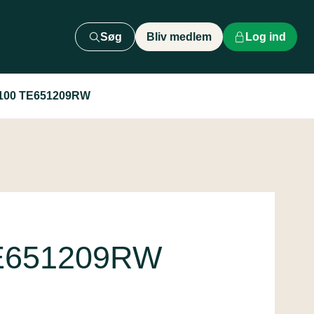
Søg
Bliv medlem
Log ind
s100 TE651209RW
TE651209RW