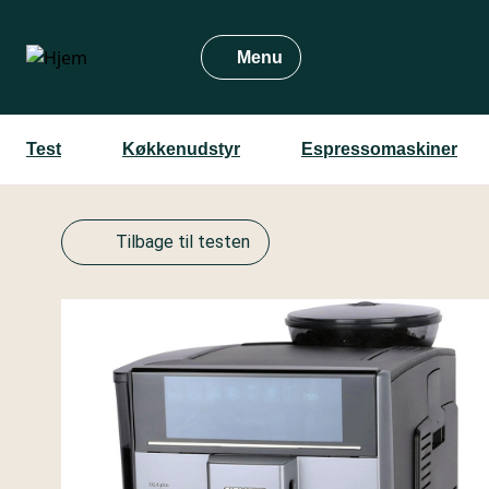
Gå
til
Menu
hovedindhold
Test
Køkkenudstyr
Espressomaskiner
Tilbage til testen