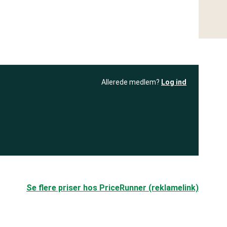
Allerede medlem?
Log ind
resultatet
Bliv medlem
få adgang til
+ andre test
.
Se flere priser hos PriceRunner (reklamelink)