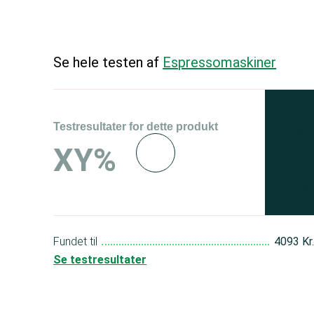
Se hele testen af
Espressomaskiner
Testresultater for dette produkt
Se 
XY%
og 
150
Fundet til
4093 Kr
Se testresultater