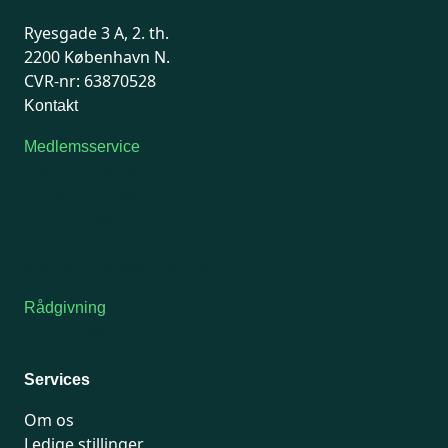
Ryesgade 3 A, 2. th.
2200 København N.
CVR-nr: 63870528
Kontakt
Medlemsservice
Man-tirsdag: kl. 9-12
Onsdag: Lukket
Tors-fredag: kl. 9-12
7741 7741
Kontakt medlemsservice
Rådgivning
For medlemmer: 7741 7777
Man-fredag 9-15
Services
Om os
Ledige stillinger