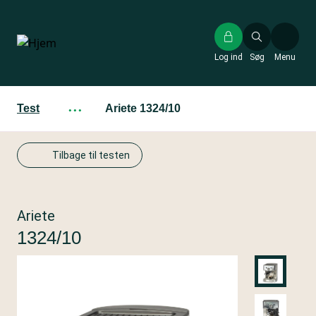
Gå
til
hovedindhold
Log ind
Søg
Menu
Test
···
Ariete 1324/10
Tilbage til testen
Ariete
1324/10