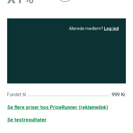
Allerede medlem?
Log ind
Se resultatet
og få adgang
til 150+ andre test
Bliv medlem
Fundet til
999 Kr.
Se flere priser hos PriceRunner (reklamelink)
Se testresultater