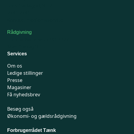
Tors-fredag: kl. 9-12
7741 7741
Kontakt medlemsservice
Rådgivning
For medlemmer: 7741 7777
Man-fredag 9-15
Services
Om os
Ledige stillinger
Presse
Magasiner
Få nyhedsbrev
Besøg også
Økonomi- og gældsrådgivning
Forbrugerrådet Tænk