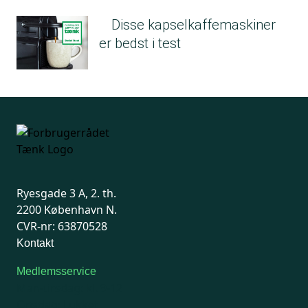
Disse kapselkaffemaskiner
er bedst i test
Ryesgade 3 A, 2. th.
2200 København N.
CVR-nr: 63870528
Kontakt
Medlemsservice
Man-tirsdag: kl. 9-12
Onsdag: Lukket