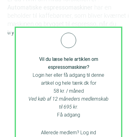
Automatiske espressomaskiner
har en
beholder til kaffebønner, som bliver kværnet i
maskinen og brygget til espresso, når du
trykker på knappen.
Vil du læse hele artiklen om
espressomaskiner?
Login her eller få adgang til denne
artikel og hele tænk.dk for
58 kr. / måned
Ved køb af 12 måneders medlemskab
til 695 kr.
Få adgang
Allerede medlem?
Log ind