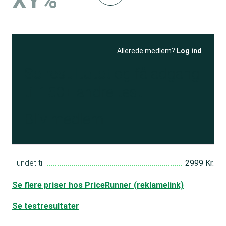
XY%
Allerede medlem?
Log ind
Se resultatet
og få adgang
til 150+ andre test
Bliv medlem
Fundet til
2999 Kr.
Se flere priser hos PriceRunner (reklamelink)
Se testresultater