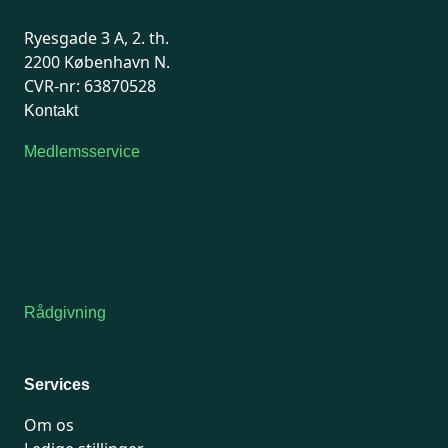
Ryesgade 3 A, 2. th.
2200 København N.
CVR-nr: 63870528
Kontakt
Medlemsservice
Man-tirsdag: kl. 9-12
Onsdag: Lukket
Tors-fredag: kl. 9-12
7741 7741
Kontakt medlemsservice
Rådgivning
For medlemmer: 7741 7777
Man-fredag 9-15
Services
Om os