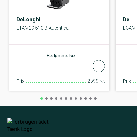
DeLonghi
DeLo
ETAM29.510.B Autentica
ECAM 
Bedømmelse
2599 Kr.
Pris
Pris