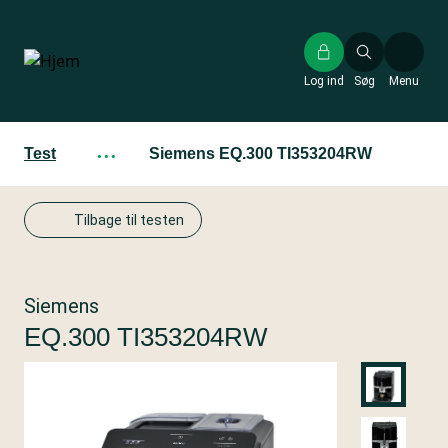
Gå
til
hovedindhold
Log ind
Søg
Menu
Test
···
Siemens EQ.300 TI353204RW
Tilbage til testen
Siemens
EQ.300 TI353204RW