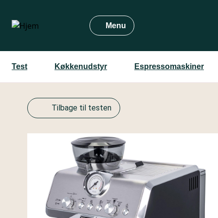
Gå
til
Menu
hovedindhold
Test
Køkkenudstyr
Espressomaskiner
Tilbage til testen