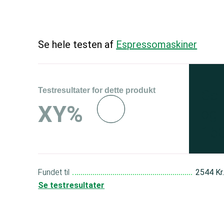
Se hele testen af
Espressomaskiner
Testresultater for dette produkt
Se 
XY%
og 
150
Fundet til
2544 Kr
Se testresultater