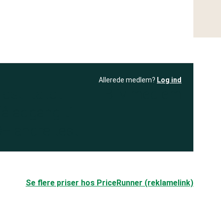
Allerede medlem?
Log ind
resultatet
Bliv medlem
få adgang til
+ andre test
.
Se flere priser hos PriceRunner (reklamelink)