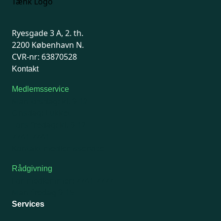
Ryesgade 3 A, 2. th.
2200 København N.
CVR-nr: 63870528
Kontakt
Medlemsservice
Man-tirsdag: kl. 9-12
Onsdag: Lukket
Tors-fredag: kl. 9-12
7741 7741
Kontakt medlemsservice
Rådgivning
For medlemmer: 7741 7777
Man-fredag 9-15
Services