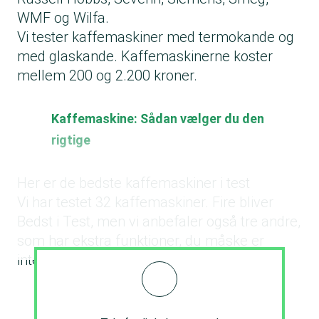
WMF og Wilfa.
Vi tester kaffemaskiner med termokande og
med glaskande. Kaffemaskinerne koster
mellem 200 og 2.200 kroner.
Kaffemaskine: Sådan vælger du den
rigtige
Her er de bedste kaffemaskiner i test
Vi har testet 32 kaffemaskiner. Fire bliver
Bedst i Test, men vi anbefaler også tre andre,
som har ekstra funktioner, du måske er
interesseret i.