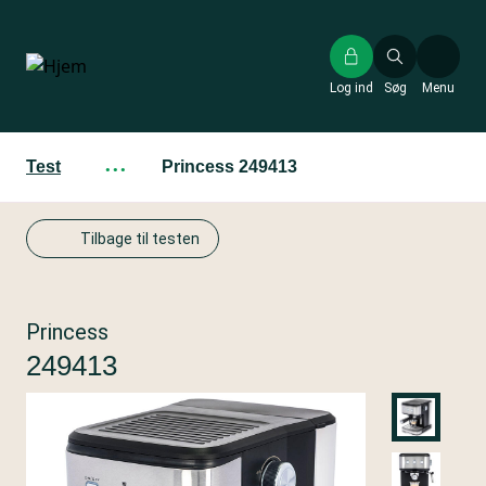
Gå
til
hovedindhold
Log ind
Søg
Menu
Test
···
Princess 249413
Tilbage til testen
Princess
249413