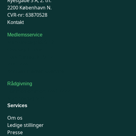
Ryesgade 3 A, 2. th.
2200 København N.
CVR-nr: 63870528
Kontakt
Medlemsservice
Man-tirsdag: kl. 9-12
Onsdag: Lukket
Tors-fredag: kl. 9-12
7741 7741
Kontakt medlemsservice
Rådgivning
For medlemmer: 7741 7777
Man-fredag 9-15
Services
Om os
Ledige stillinger
Presse