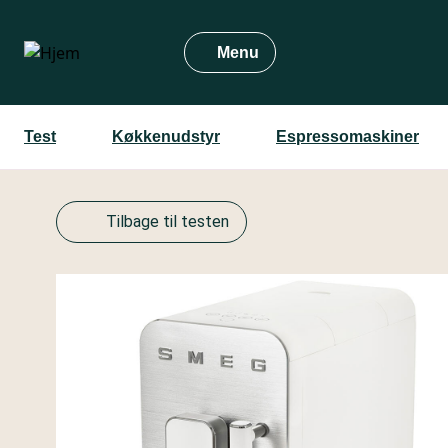
Gå
til
Menu
hovedindhold
Test
Køkkenudstyr
Espressomaskiner
Tilbage til testen