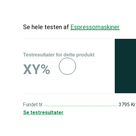
Se hele testen af
Espressomaskiner
Testresultater for dette produkt
Se 
XY%
og 
150
Fundet til
3795 Kr
Se testresultater