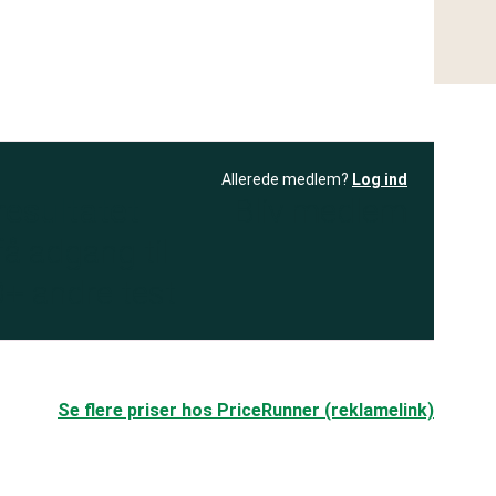
Allerede medlem?
Log ind
resultatet
Bliv medlem
få adgang til
+ andre test
.
Se flere priser hos PriceRunner (reklamelink)