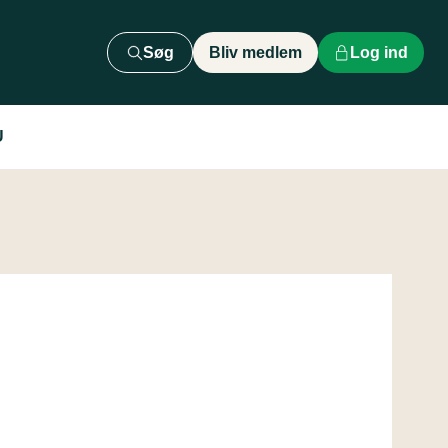
Søg
Bliv medlem
Log ind
U