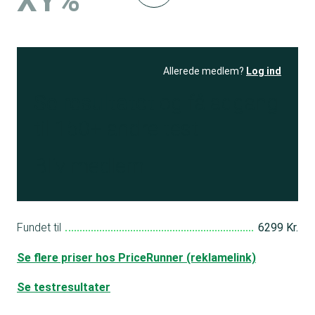
XY%
Allerede medlem?
Log ind
Se resultatet
og få adgang
til 150+ andre test
Bliv medlem
Fundet til
6299 Kr.
Se flere priser hos PriceRunner (reklamelink)
Se testresultater