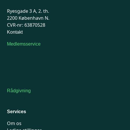
Ryesgade 3 A, 2. th.
2200 København N.
CVR-nr: 63870528
Kontakt
Medlemsservice
Man-tirsdag: kl. 9-12
Onsdag: Lukket
Tors-fredag: kl. 9-12
7741 7741
Kontakt medlemsservice
Rådgivning
For medlemmer: 7741 7777
Man-fredag 9-15
Services
Om os