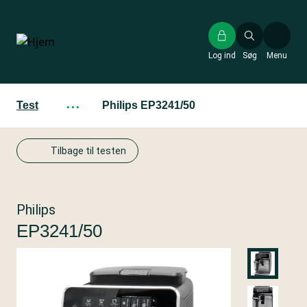
Gå
til
hovedindhold
Log ind
Søg
Menu
Test
···
Philips EP3241/50
Tilbage til testen
Philips
EP3241/50