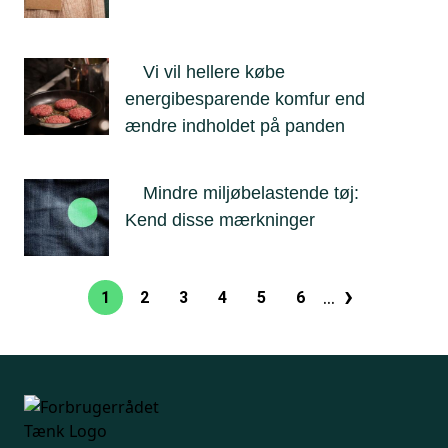
Vi vil hellere købe
energibesparende komfur end
ændre indholdet på panden
Mindre miljøbelastende tøj:
Kend disse mærkninger
›
Sideinddeling
…
1
2
3
4
5
6
Nuværende
Side
Side
Side
Side
Side
Næste
side
side