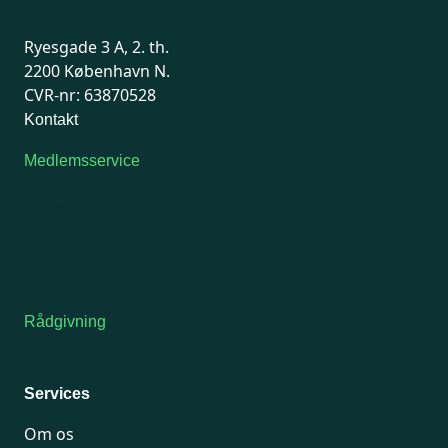
Ryesgade 3 A, 2. th.
2200 København N.
CVR-nr: 63870528
Kontakt
Medlemsservice
Man-tirsdag: kl. 9-12
Onsdag: Lukket
Tors-fredag: kl. 9-12
7741 7741
Kontakt medlemsservice
Rådgivning
For medlemmer: 7741 7777
Man-fredag 9-15
Services
Om os