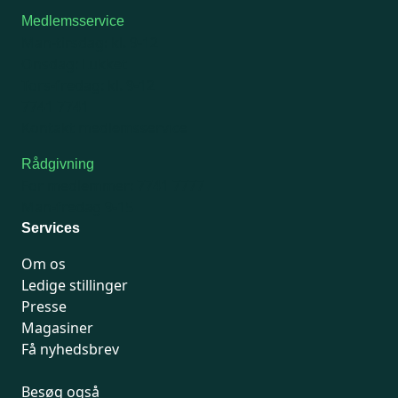
Medlemsservice
Man-tirsdag: kl. 9-12
Onsdag: Lukket
Tors-fredag: kl. 9-12
7741 7741
Kontakt medlemsservice
Rådgivning
For medlemmer: 7741 7777
Man-fredag 9-15
Services
Om os
Ledige stillinger
Presse
Magasiner
Få nyhedsbrev
Besøg også