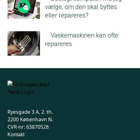
vælge, om den skal byttes
eller repareres?
Vaskemaskinen kan ofte
repareres
Ryesgade 3 A, 2. th.
2200 København N.
CVR-nr: 63870528
Kontakt