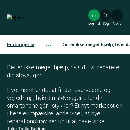
Gå
til
hovedindhold
Log ind
Søg
Menu
Forbrugerliv
···
Der er ikke meget hjælp, hvis d
Der er ikke meget hjælp, hvis du vil reparere
din støvsuger
Hvor nemt er det at finde reservedele og
vejledning, hvis din støvsuger eller din
smartphone går i stykker? Et nyt markedstjek
i flere europæiske lande viser, at nye
reparationskrav ser ud til at have virket.
Julie Trolle Boding