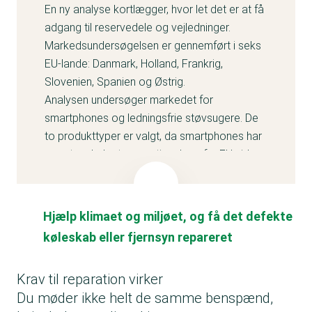
En ny analyse kortlægger, hvor let det er at få
adgang til reservedele og vejledninger.
Markedsundersøgelsen er gennemført i seks
EU-lande: Danmark, Holland, Frankrig,
Slovenien, Spanien og Østrig.
Analysen undersøger markedet for
smartphones og ledningsfrie støvsugere. De
to produkttyper er valgt, da smartphones har
været underlagt reparationskrav fra EU siden
juni 2025, mens støvsugerne ikke er underlagt
reparationskrav.
Projektet er udført under den
europæiske
Hjælp klimaet og miljøet, og få det defekte
forbrugerorganisation BEUC
.
køleskab eller fjernsyn repareret
Krav til reparation virker
Du møder ikke helt de samme benspænd,